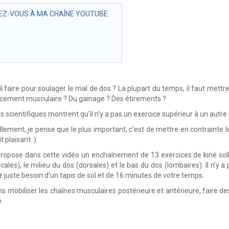
Z-VOUS À MA CHAÎNE YOUTUBE
il faire pour soulager le mal de dos ? La plupart du temps, il faut mett
cement musculaire ? Du gainage ? Des étirements ?
s scientifiques montrent qu’il n’y a pas un exercice supérieur à un autre
lement, je pense que le plus important, c’est de mettre en contrainte 
t plaisant :).
ropose dans cette vidéo un enchaînement de 13 exercices de kiné sollic
cales), le milieu du dos (dorsales) et le bas du dos (lombaires). Il n’y a
 juste besoin d’un tapis de sol et de 16 minutes de votre temps.
ns mobiliser les chaînes musculaires postérieure et antérieure, faire
.