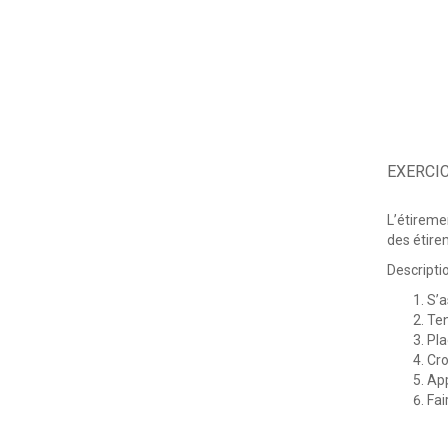
EXERCIC
L’étireme
des étirem
Descriptio
S’a
Ten
Pla
Cro
App
Fai