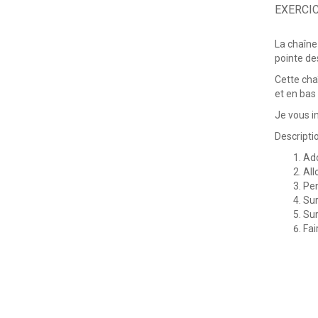
EXERCIC
La chaîne
pointe de
Cette cha
et en bas
Je vous in
Descriptio
Ado
All
Pen
Sur
Sur
Fai