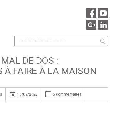
MAL DE DOS :
À FAIRE À LA MAISON
insert_invitation
chat_bubble_outline
ts
15/09/2022
6 commentaires