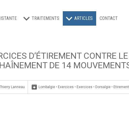
ISTANTE
TRAITEMENTS
ARTICLES
CONTACT
RCICES D’ÉTIREMENT CONTRE LE 
HAÎNEMENT DE 14 MOUVEMENTS 
archive
Thierry Lanneau
Lombalgie
•
Exercices
•
Exercices
•
Dorsalgie
•
Etiremen