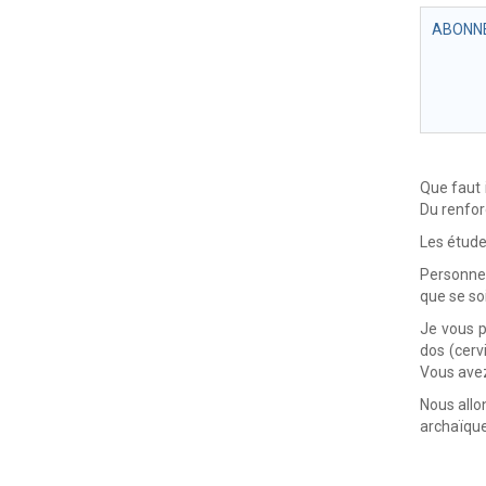
ABONNE
Que faut 
Du renfor
Les étude
Personnel
que se soi
Je vous p
dos (cervi
Vous avez
Nous allo
archaïque