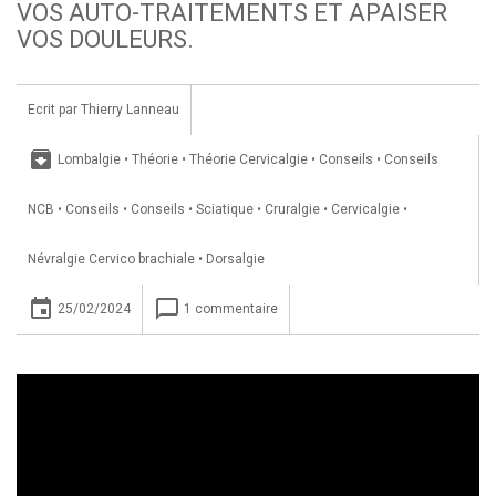
VOS AUTO-TRAITEMENTS ET APAISER
VOS DOULEURS.
Ecrit par
Thierry Lanneau
archive
Lombalgie
•
Théorie
•
Théorie Cervicalgie
•
Conseils
•
Conseils
NCB
•
Conseils
•
Conseils
•
Sciatique
•
Cruralgie
•
Cervicalgie
•
Névralgie Cervico brachiale
•
Dorsalgie
insert_invitation
chat_bubble_outline
25/02/2024
1 commentaire