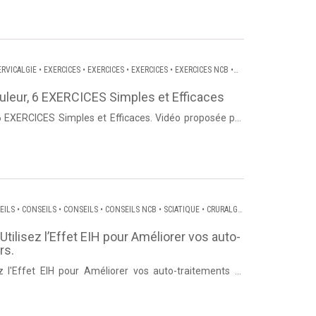
ERVICALGIE
•
EXERCICES
•
EXERCICES
•
EXERCICES
•
EXERCICES NCB
•
RVICO BRACHIALE
•
DORSALGIE
ouleur, 6 EXERCICES Simples et Efficaces
6 EXERCICES Simples et Efficaces. Vidéo proposée par
 Dos et Pos...
EILS
•
CONSEILS
•
CONSEILS
•
CONSEILS NCB
•
SCIATIQUE
•
CRURALGIE
SALGIE
tilisez l’Effet EIH pour Améliorer vos auto-
rs.
z l'Effet EIH pour Améliorer vos auto-traitements et
hierry Lanne...