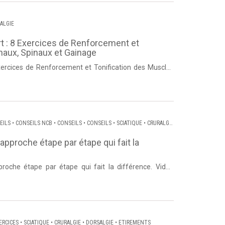
ALGIE
t : 8 Exercices de Renforcement et
aux, Spinaux et Gainage
xercices de Renforcement et Tonification des Muscles
posée par Thie...
EILS
•
CONSEILS NCB
•
CONSEILS
•
CONSEILS
•
SCIATIQUE
•
CRURALGIE
SALGIE
’approche étape par étape qui fait la
proche étape par étape qui fait la différence. Vidéo
ture. Source ...
ERCICES
•
SCIATIQUE
•
CRURALGIE
•
DORSALGIE
•
ETIREMENTS