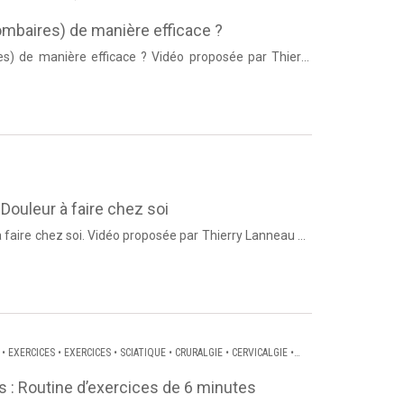
ombaires) de manière efficace ?
es) de manière efficace ? Vidéo proposée par Thierry
Lanneau de Dos et Posture. Source : Dos et Posture ...
Douleur à faire chez soi
à faire chez soi. Vidéo proposée par Thierry Lanneau de
Dos et Posture Bien...
•
EXERCICES
•
EXERCICES
•
SCIATIQUE
•
CRURALGIE
•
CERVICALGIE
•
 : Routine d’exercices de 6 minutes