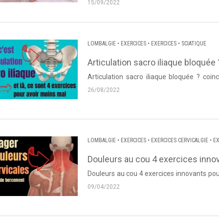
15/09/2022
LOMBALGIE
•
EXERCICES
•
EXERCICES
•
SCIATIQUE
Articulation sacro iliaque bloquée 
Articulation sacro iliaque bloquée ? coin
26/08/2022
LOMBALGIE
•
EXERCICES
•
EXERCICES CERVICALGIE
•
EX
BRACHIALE
•
DORSALGIE
Douleurs au cou 4 exercices innov
Douleurs au cou 4 exercices innovants pou
Thierry Lanneau de Dos et Posture. Source : 
09/04/2022