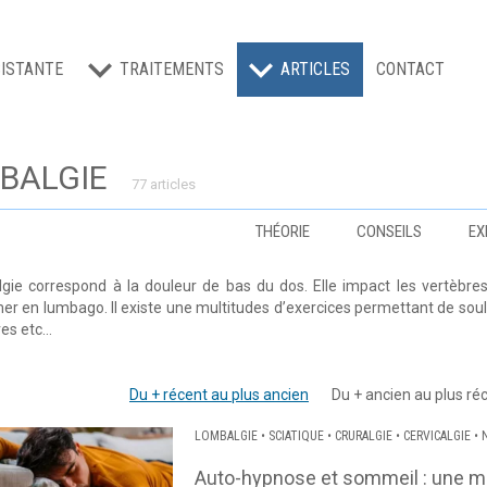
ISTANTE
TRAITEMENTS
ARTICLES
CONTACT
BALGIE
77 articles
THÉORIE
CONSEILS
EX
gie correspond à la douleur de bas du dos. Elle impact les vertèbres
er en lumbago. Il existe une multitudes d’exercices permettant de soul
res etc…
Du + récent au plus ancien
Du + ancien au plus ré
LOMBALGIE
•
SCIATIQUE
•
CRURALGIE
•
CERVICALGIE
•
Auto-hypnose et sommeil : une mé