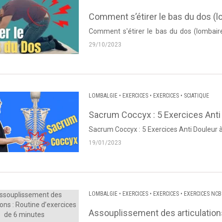
Comment s’étirer le bas du dos (l
Comment s'étirer le bas du dos (lombair
29/10/2023
LOMBALGIE
•
EXERCICES
•
EXERCICES
•
SCIATIQUE
Sacrum Coccyx : 5 Exercices Anti 
Sacrum Coccyx : 5 Exercices Anti Douleur 
Dos et Posture. Source : 
19/01/2023
LOMBALGIE
•
EXERCICES
•
EXERCICES
•
EXERCICES NCB
NÉVRALGIE CERVICO BRACHIALE
•
DORSALGIE
Assouplissement des articulations