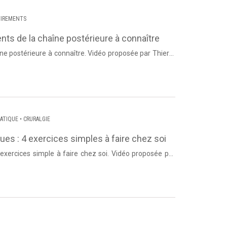
TIREMENTS
ents de la chaîne postérieure à connaître
îne postérieure à connaître. Vidéo proposée par Thierry
Postur...
IATIQUE
•
CRURALGIE
ques : 4 exercices simples à faire chez soi
4 exercices simple à faire chez soi. Vidéo proposée par
 Dos et...