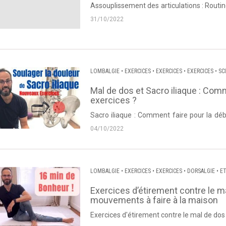
Assouplissement des articulations : Routi
Lanneau de Dos et Posture. Source : Dos et
31/10/2022
LOMBALGIE
•
EXERCICES
•
EXERCICES
•
EXERCICES
•
SC
Mal de dos et Sacro iliaque : Com
exercices ?
Sacro iliaque : Comment faire pour la dé
Thierry Lanneau de Dos et Posture. Source :
04/10/2022
LOMBALGIE
•
EXERCICES
•
EXERCICES
•
DORSALGIE
•
E
Exercices d’étirement contre le m
mouvements à faire à la maison
Exercices d'étirement contre le mal de dos
Thierry Lanneau de Dos et Posture. Source :