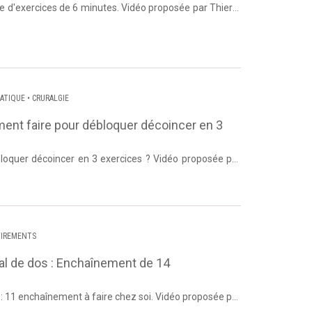
ne d'exercices de 6 minutes. Vidéo proposée par Thierry
 Posture...
IATIQUE
•
CRURALGIE
ment faire pour débloquer décoincer en 3
bloquer décoincer en 3 exercices ? Vidéo proposée par
 Dos et Po...
TIREMENTS
al de dos : Enchaînement de 14
 : 11 enchaînement à faire chez soi. Vidéo proposée par
 Dos e...