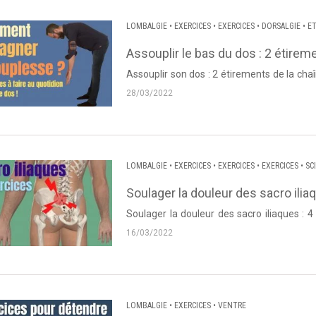
LOMBALGIE
•
EXERCICES
•
EXERCICES
•
DORSALGIE
•
E
Assouplir le bas du dos : 2 étirem
Assouplir son dos : 2 étirements de la cha
Lanneau de Dos et Posture. Source : Dos et 
28/03/2022
LOMBALGIE
•
EXERCICES
•
EXERCICES
•
EXERCICES
•
SC
Soulager la douleur des sacro ilia
Soulager la douleur des sacro iliaques : 
Thierry Lanneau de Dos et Posture. Source :
16/03/2022
LOMBALGIE
•
EXERCICES
•
VENTRE