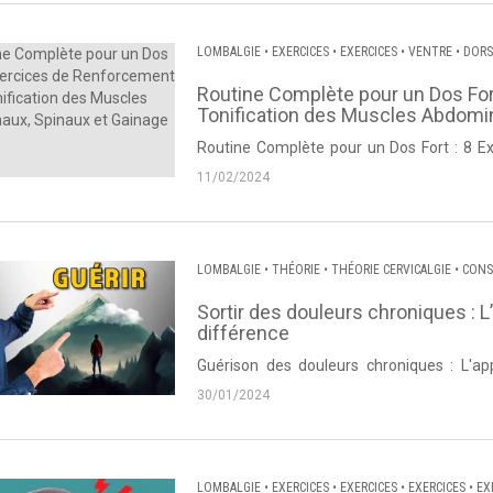
LOMBALGIE
•
EXERCICES
•
EXERCICES
•
VENTRE
•
DORS
Routine Complète pour un Dos For
Tonification des Muscles Abdomin
Routine Complète pour un Dos Fort : 8 E
Abdominaux, Spinaux et Gainage. Vidéo pro
11/02/2024
LOMBALGIE
•
THÉORIE
•
THÉORIE CERVICALGIE
•
CONS
•
CERVICALGIE
•
NÉVRALGIE CERVICO BRACHIALE
•
DOR
Sortir des douleurs chroniques : L
différence
Guérison des douleurs chroniques : L'ap
proposée par Thierry Lanneau de Dos et Pos
30/01/2024
LOMBALGIE
•
EXERCICES
•
EXERCICES
•
EXERCICES
•
EX