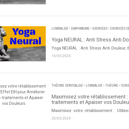
LOMBALGIE
•
DIAPHRAGME
•
EXERCICES
•
EXERCICES C
SCIATIQUE
•
CRURALGIE
•
CERVICALGIE
•
NÉVRALGIE CE
Yoga NEURAL : Anti Stress Anti D
Yoga NEURAL : Anti Stress Anti Douleur, 
Thierry Lanneau de Dos et Posture. Source :
10/03/2024
THÉORIE CERVICALGIE
•
LOMBALGIE
•
THÉORIE
•
CONS
•
CERVICALGIE
•
NÉVRALGIE CERVICO BRACHIALE
•
DOR
Maximisez votre rétablissement : U
traitements et Apaiser vos Douleu
Maximisez votre rétablissement : Utilise
Apaiser vos Douleurs. Vidéo proposée par T
25/02/2024