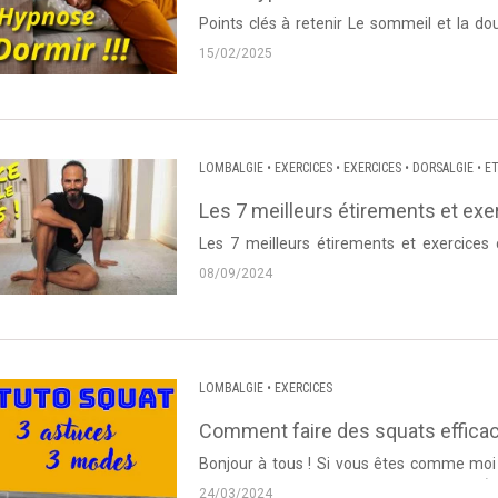
Points clés à retenir Le sommeil et la douleur sont intimement liés : un mauvais sommeil peut
amplifier la perception de la douleur...
15/02/2025
LOMBALGIE
•
EXERCICES
•
EXERCICES
•
DORSALGIE
•
E
Les 7 meilleurs étirements et exe
Les 7 meilleurs étirements et exercices
Posture. Source : Dos et Postur
08/09/2024
LOMBALGIE
•
EXERCICES
Comment faire des squats efficace
Bonjour à tous ! Si vous êtes comme moi et que vous aimez les exercices simples et efficaces,
vous êtes au bon endroit. Le principe KIS (Ke
24/03/2024