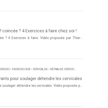
? coincée ? 4 Exercices à faire chez soi !
cée ? 4 Exercices à faire. Vidéo proposée par Thierry
Lanneau de Dos et Posture. Source : Dos et Posture ...
ERCICES
•
EXERCICES NCB
•
CERVICALGIE
•
NÉVRALGIE CERVICO
ants pour soulager détendre les cervicales
r soulager détendre les cervicales. Vidéo proposée par
Dos et ...