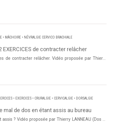
Dos et ...
IE
•
MÂCHOIRE
•
NÉVRALGIE CERVICO BRACHIALE
2 EXERCICES de contracter relâcher
es de contracter relâcher. Vidéo proposée par Thierry
Lanneau de Dos et Posture. Source : Dos et Posture ...
ERCICES
•
EXERCICES
•
CRURALGIE
•
CERVICALGIE
•
DORSALGIE
le mal de dos en étant assis au bureau
 LANNEAU (Dos et
..