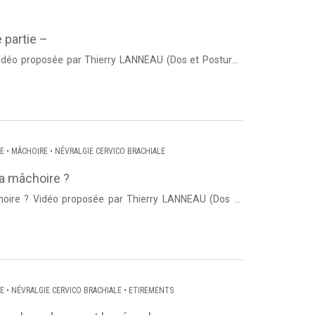
 partie –
Vidéo proposée par Thierry LANNEAU (Dos et Posture).
oule...
IE
•
MÂCHOIRE
•
NÉVRALGIE CERVICO BRACHIALE
a mâchoire ?
oire ? Vidéo proposée par Thierry LANNEAU (Dos et
ure Lorsqu'un pati...
IE
•
NÉVRALGIE CERVICO BRACHIALE
•
ETIREMENTS