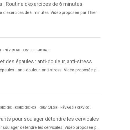
 : Routine d’exercices de 6 minutes
ne d'exercices de 6 minutes. Vidéo proposée par Thierry
 Posture...
IE
•
NÉVRALGIE CERVICO BRACHIALE
des épaules : anti-douleur, anti-stress
ules : anti-douleur, anti-stress. Vidéo proposée par
 Dos et Pos...
ERCICES
•
EXERCICES NCB
•
CERVICALGIE
•
NÉVRALGIE CERVICO
ants pour soulager détendre les cervicales
r soulager détendre les cervicales. Vidéo proposée par