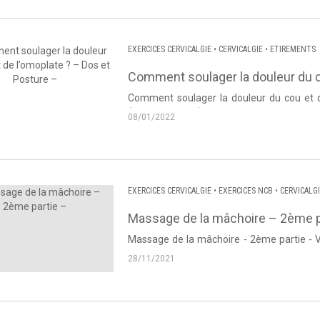
EXERCICES CERVICALGIE
•
CERVICALGIE
•
ETIREMENTS
Comment soulager la douleur du c
Comment soulager la douleur du cou et de l'omoplate ? Vidéo pro
(Dos et Posture
08/01/2022
EXERCICES CERVICALGIE
•
EXERCICES NCB
•
CERVICALG
Massage de la mâchoire – 2ème p
Massage de la mâchoire - 2ème partie - 
Source : Dos et Posture Après avoir vu l
28/11/2021