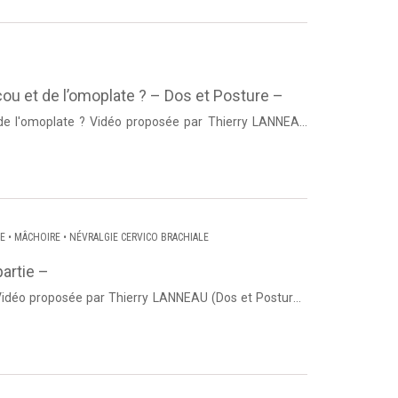
ou et de l’omoplate ? – Dos et Posture –
posée par Thierry LANNEAU
). Source : Dos et Posture Si o...
IE
•
MÂCHOIRE
•
NÉVRALGIE CERVICO BRACHIALE
artie –
Vidéo proposée par Thierry LANNEAU (Dos et Posture).
e ma...