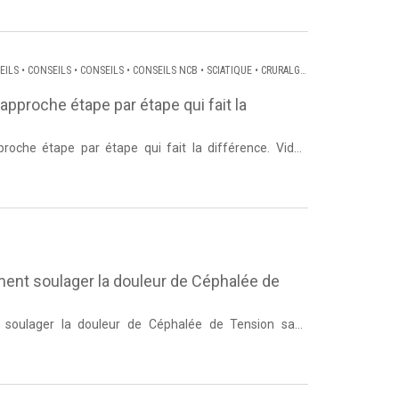
EILS
•
CONSEILS
•
CONSEILS
•
CONSEILS NCB
•
SCIATIQUE
•
CRURALGIE
SALGIE
’approche étape par étape qui fait la
proche étape par étape qui fait la différence. Vidéo
ture. Source ...
ment soulager la douleur de Céphalée de
 soulager la douleur de Céphalée de Tension sans
 Lanneau de Dos et Pos...