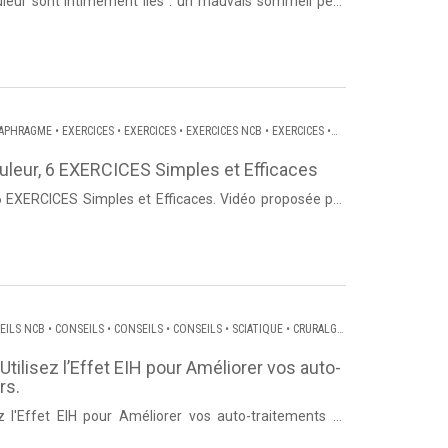
IAPHRAGME
•
EXERCICES
•
EXERCICES
•
EXERCICES NCB
•
EXERCICES
•
RVICO BRACHIALE
•
DORSALGIE
ouleur, 6 EXERCICES Simples et Efficaces
6 EXERCICES Simples et Efficaces. Vidéo proposée par
 Dos et Pos...
EILS NCB
•
CONSEILS
•
CONSEILS
•
CONSEILS
•
SCIATIQUE
•
CRURALGIE
SALGIE
tilisez l’Effet EIH pour Améliorer vos auto-
rs.
z l'Effet EIH pour Améliorer vos auto-traitements et
hierry Lanne...