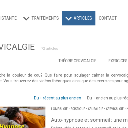
ISTANTE
TRAITEMENTS
ARTICLES
CONTACT
VICALGIE
72 articles
THÉORIE CERVICALGIE
EXERCICES
e la douleur de cou? Que faire pour soulager calmer la cervocalgie
e. Vous trouverez des vidéos théoriques ainsi que des exercices pour agi
Du + récent au plus ancien
Du + ancien au plus ré
LOMBALGIE
•
SCIATIQUE
•
CRURALGIE
•
CERVICALGIE
•
Auto-hypnose et sommeil : une mé