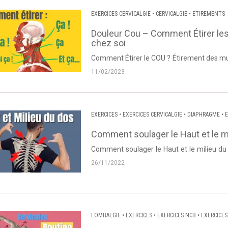
EXERCICES CERVICALGIE
•
CERVICALGIE
•
ETIREMENTS
Douleur Cou – Comment Étirer les
chez soi
Comment Étirer le COU ? Étirement des mus
Thierry Lanneau de Dos et Posture. Source : 
11/02/2023
EXERCICES
•
EXERCICES CERVICALGIE
•
DIAPHRAGME
•
E
DORSALGIE
Comment soulager le Haut et le mi
Comment soulager le Haut et le milieu du 
Thierry Lanneau de Dos et Posture. Source : 
26/11/2022
LOMBALGIE
•
EXERCICES
•
EXERCICES NCB
•
EXERCICES
NÉVRALGIE CERVICO BRACHIALE
•
DORSALGIE