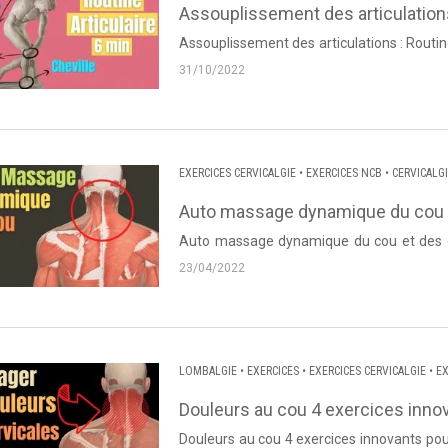
Assouplissement des articulations
Assouplissement des articulations : Routi
Lanneau de Dos et Posture. Source : Dos et
31/10/2022
EXERCICES CERVICALGIE
•
EXERCICES NCB
•
CERVICALG
Auto massage dynamique du cou et 
Auto massage dynamique du cou et des épa
Thierry Lanneau de Dos et Posture. Source :
23/04/2022
LOMBALGIE
•
EXERCICES
•
EXERCICES CERVICALGIE
•
EX
BRACHIALE
•
DORSALGIE
Douleurs au cou 4 exercices innov
Douleurs au cou 4 exercices innovants pou