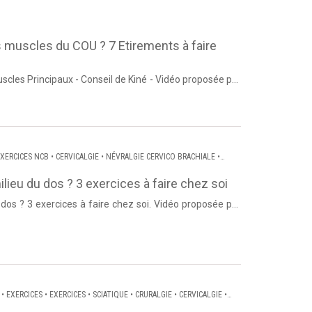
 muscles du COU ? 7 Etirements à faire
cles Principaux - Conseil de Kiné - Vidéo proposée par
Dos et ...
XERCICES NCB
•
CERVICALGIE
•
NÉVRALGIE CERVICO BRACHIALE
•
lieu du dos ? 3 exercices à faire chez soi
dos ? 3 exercices à faire chez soi. Vidéo proposée par
Dos et ...
•
EXERCICES
•
EXERCICES
•
SCIATIQUE
•
CRURALGIE
•
CERVICALGIE
•