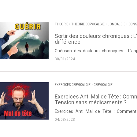
THÉORIE
•
THÉORIE CERVICALGIE
•
LOMBALGIE
•
CONS
•
CERVICALGIE
•
NÉVRALGIE CERVICO BRACHIALE
•
DOR
Sortir des douleurs chroniques : L
différence
Guérison des douleurs chroniques : L'ap
proposée par Thierry Lanneau de Dos et Pos
30/01/2024
EXERCICES CERVICALGIE
•
CERVICALGIE
Exercices Anti Mal de Tête : Com
Tension sans médicaments ?
Exercices Anti Mal de Tête : Comment
médicaments ? Vidéo proposée par Thierry
04/03/2023