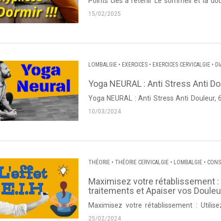
Points clés à retenir Le sommeil et la douleur sont intimement liés : un mauvais sommeil peut
amplifier la perception de la douleur...
15/02/2025
LOMBALGIE
•
EXERCICES
•
EXERCICES CERVICALGIE
•
D
SCIATIQUE
•
CRURALGIE
•
CERVICALGIE
•
NÉVRALGIE CE
Yoga NEURAL : Anti Stress Anti D
Yoga NEURAL : Anti Stress Anti Douleur, 
Thierry Lanneau de Dos et Posture. Source :
10/03/2024
THÉORIE
•
THÉORIE CERVICALGIE
•
LOMBALGIE
•
CONS
•
CERVICALGIE
•
NÉVRALGIE CERVICO BRACHIALE
•
DOR
Maximisez votre rétablissement : U
traitements et Apaiser vos Douleu
Maximisez votre rétablissement : Utilise
Apaiser vos Douleurs. Vidéo proposée par T
25/02/2024