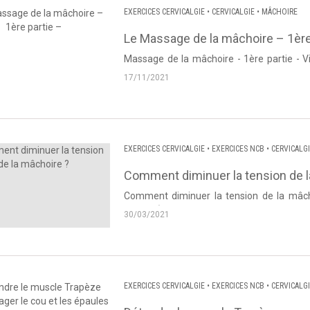
EXERCICES CERVICALGIE
•
CERVICALGIE
•
MÂCHOIRE
Le Massage de la mâchoire – 1ère
Massage de la mâchoire - 1ère partie - 
Source : Dos et Posture Dans le cas de d
17/11/2021
EXERCICES CERVICALGIE
•
EXERCICES NCB
•
CERVICALG
Comment diminuer la tension de l
Comment diminuer la tension de la mâch
Posture). Source : Dos et Post
30/03/2021
EXERCICES CERVICALGIE
•
EXERCICES NCB
•
CERVICALG