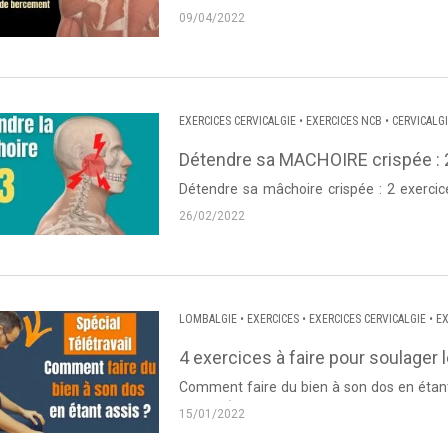
Thierry Lanneau de Dos et Posture. Source : 
09/04/2022
EXERCICES CERVICALGIE
•
EXERCICES NCB
•
CERVICALG
Détendre sa MACHOIRE crispée : 
Détendre sa mâchoire crispée : 2 exercic
26/02/2022
LOMBALGIE
•
EXERCICES
•
EXERCICES CERVICALGIE
•
EX
4 exercices à faire pour soulager 
Comment faire du bien à son dos en étant assis ? Vidéo proposée par Thierry
Posture). Source : Dos et Posture Le télétr.
15/01/2022