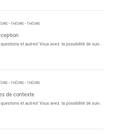
ÉORIE
•
THÉORIE
•
THÉORIE
rception
us avez la possibilité de suivre
us abo...
ÉORIE
•
THÉORIE
•
THÉORIE
res de contexte
us avez la possibilité de suivre
us abo...