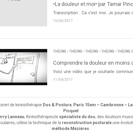
•La douleur et moi• par Tamar Pin
Transcription : Ca c’est moi. Je pourrais dire, ce morceau, c’est moi en tant que mere, que ce
10/06/2017
THÉORIE
•
THÉORIE
•
THÉORIE
•
THÉORIE
•
THÉORIE C
Comprendre la douleur en moins 
Voici une vidéo que je souhaite commun
présentant des douleurs. Il s’agit d’un cond
11/04/2017
binet de kinésithérapie
Dos & Posture
,
Paris 15em – Cambronne – La
Picquet
erry Lanneau
, Kinésithérapeute
spécialiste du dos
, des douleurs muscu
iculaires, utilise la technique de la
reconstruction posturale
une évoluti
méthode Mézières
.