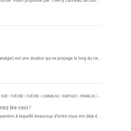
 anatomie. Vidéo proposée par Thierry Lanneau de Dos et
ine ...
atalgie) est une douleur qui se propage le long du nerf
et de...
E NCB
•
THÉORIE
•
THÉORIE
•
LOMBALGIE
•
SCIATIQUE
•
CRURALGIE
•
ALGIE
ez lire ceci !
 question à laquelle beaucoup d’entre nous ont déjà été