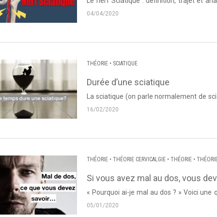
Le nerf Sciatique : définition, trajet et
Posture. Source : Dos et Posture J'imag
04/04/2020
THÉORIE
•
SCIATIQUE
Durée d’une sciatique
La sciatique (on parle normalement de sci
sciatique qui prend naissance dans la fesse 
16/02/2020
THÉORIE
•
THÉORIE CERVICALGIE
•
THÉORIE
•
THÉORI
CERVICALGIE
•
NÉVRALGIE CERVICO BRACHIALE
•
DORS
Si vous avez mal au dos, vous devri
« Pourquoi ai-je mal au dos ? » Voici une
confrontés. Bien souvent il s’...
05/01/2020