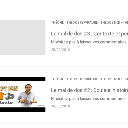
THÉORIE
•
THÉORIE CERVICALGIE
•
THÉORIE NCB
•
TH
Le mal de dos #3 : Contexte et pe
N'hésitez pas à laisser vos commentaires, questions et autres! Vo
Dos et Posture sur Facebook : Pour vo
25/05/2018
THÉORIE
•
THÉORIE CERVICALGIE
•
THÉORIE NCB
•
TH
Le mal de dos #2 : Douleur, histoi
N'hésitez pas à laisser vos commentaires, questions et autres! Vo
Dos et Posture sur Facebook : Pour vo
30/03/2018