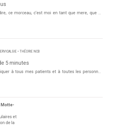
cus
morceau, c’est moi en tant qu’enseignante, etc… E...
ERVICALGIE
•
THÉORIE NCB
de 5 minutes
iquer à tous mes patients et à toutes les personnes
ensé d’informat...
 Motte-
laires et
on de la