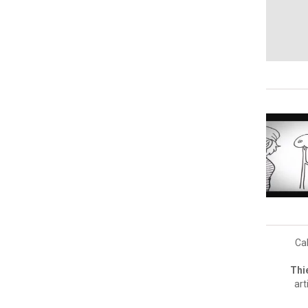
Ca
Thi
art