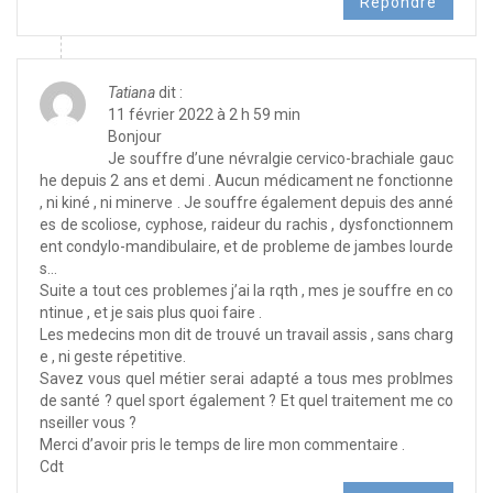
Répondre
Tatiana
dit :
11 février 2022 à 2 h 59 min
Bonjour
Je souffre d’une névralgie cervico-brachiale gauc
he depuis 2 ans et demi . Aucun médicament ne fonctionne
, ni kiné , ni minerve . Je souffre également depuis des anné
es de scoliose, cyphose, raideur du rachis , dysfonctionnem
ent condylo-mandibulaire, et de probleme de jambes lourde
s…
Suite a tout ces problemes j’ai la rqth , mes je souffre en co
ntinue , et je sais plus quoi faire .
Les medecins mon dit de trouvé un travail assis , sans charg
e , ni geste répetitive.
Savez vous quel métier serai adapté a tous mes problmes
de santé ? quel sport également ? Et quel traitement me co
nseiller vous ?
Merci d’avoir pris le temps de lire mon commentaire .
Cdt