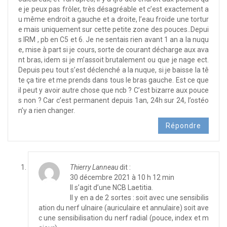
e je peux pas frôler, très désagréable et c’est exactement a
u même endroit a gauche et a droite, l’eau froide une tortur
e mais uniquement sur cette petite zone des pouces..Depui
s IRM , pb en C5 et 6. Je ne sentais rien avant 1 an a la nuqu
e, mise à part si je cours, sorte de courant décharge aux ava
nt bras, idem si je m’assoit brutalement ou que je nage ect.
Depuis peu tout s’est déclenché a la nuque, si je baisse la tê
te ça tire et me prends dans tous le bras gauche. Est ce que
il peut y avoir autre chose que ncb ? C’est bizarre aux pouce
s non ? Car c’est permanent depuis 1an, 24h sur 24, l’ostéo
n’y a rien changer.
Répondre
Thierry Lanneau
dit :
30 décembre 2021 à 10 h 12 min
Il s’agit d’une NCB Laetitia.
Il y en a de 2 sortes : soit avec une sensibilis
ation du nerf ulnaire (auriculaire et annulaire) soit ave
c une sensibilisation du nerf radial (pouce, index et m