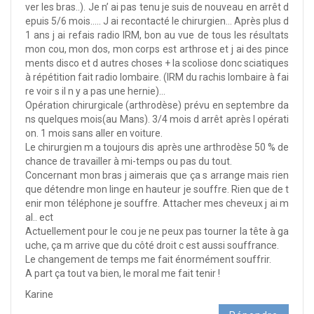
ver les bras..). Je n’ ai pas tenu je suis de nouveau en arrêt d
epuis 5/6 mois….. J ai recontacté le chirurgien… Après plus d
1 ans j ai refais radio IRM, bon au vue de tous les résultats
mon cou, mon dos, mon corps est arthrose et j ai des pince
ments disco et d autres choses + la scoliose donc sciatiques
à répétition fait radio lombaire. (IRM du rachis lombaire à fai
re voir s il n y a pas une hernie)…
Opération chirurgicale (arthrodèse) prévu en septembre da
ns quelques mois(au Mans). 3/4 mois d arrêt après l opérati
on. 1 mois sans aller en voiture.
Le chirurgien m a toujours dis après une arthrodèse 50 % de
chance de travailler à mi-temps ou pas du tout.
Concernant mon bras j aimerais que ça s arrange mais rien
que détendre mon linge en hauteur je souffre. Rien que de t
enir mon téléphone je souffre. Attacher mes cheveux j ai m
al.. ect
Actuellement pour le cou je ne peux pas tourner la tête à ga
uche, ça m arrive que du côté droit c est aussi souffrance.
Le changement de temps me fait énormément souffrir.
A part ça tout va bien, le moral me fait tenir !
Karine