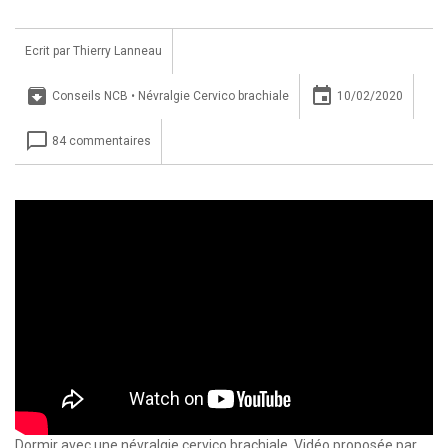
Ecrit par
Thierry Lanneau
archive
insert_invitation
Conseils NCB
•
Névralgie Cervico brachiale
10/02/2020
chat_bubble_outline
84 commentaires
Dormir avec une névralgie cervico brachiale. Vidéo proposée par