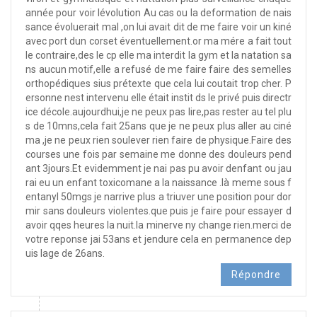
année pour voir lévolution Au cas ou la deformation de nais
sance évoluerait mal ,on lui avait dit de me faire voir un kiné
avec port dun corset éventuellement.or ma mére a fait tout
le contraire,des le cp elle ma interdit la gym et la natation sa
ns aucun motif,elle a refusé de me faire faire des semelles
orthopédiques sius prétexte que cela lui coutait trop cher. P
ersonne nest intervenu elle était instit ds le privé puis directr
ice décole.aujourdhui,je ne peux pas lire,pas rester au tel plu
s de 10mns,cela fait 25ans que je ne peux plus aller au ciné
ma ,je ne peux rien soulever rien faire de physique.Faire des
courses une fois par semaine me donne des douleurs pend
ant 3jours.Et evidemment je nai pas pu avoir denfant ou jau
rai eu un enfant toxicomane a la naissance .là meme sous f
entanyl 50mgs je narrive plus a triuver une position pour dor
mir sans douleurs violentes.que puis je faire pour essayer d
avoir qqes heures la nuit.la minerve ny change rien.merci de
votre reponse jai 53ans et jendure cela en permanence dep
uis lage de 26ans.
Répondre