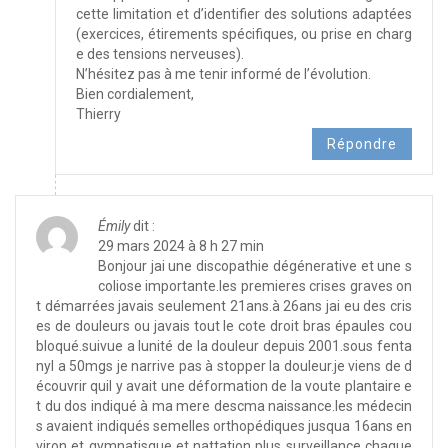
cette limitation et d’identifier des solutions adaptées
(exercices, étirements spécifiques, ou prise en charg
e des tensions nerveuses).
N’hésitez pas à me tenir informé de l’évolution.
Bien cordialement,
Thierry
Répondre
Émily
dit :
29 mars 2024 à 8 h 27 min
Bonjour jai une discopathie dégénerative et une s
coliose importante.les premieres crises graves on
t démarrées javais seulement 21ans.à 26ans jai eu des cris
es de douleurs ou javais tout le cote droit bras épaules cou
bloqué.suivue a lunité de la douleur depuis 2001.sous fenta
nyl a 50mgs je narrive pas à stopper la douleur.je viens de d
écouvrir quil y avait une déformation de la voute plantaire e
t du dos indiqué à ma mere descma naissance.les médecin
s avaient indiqués semelles orthopédiques jusqua 16ans en
viron et gymnatisque et nattation plus surveillance chaque