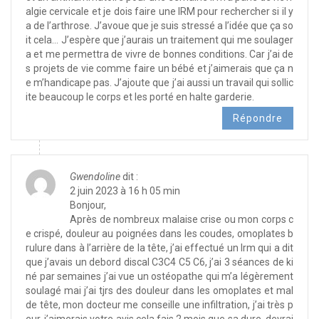
algie cervicale et je dois faire une IRM pour rechercher si il y
a de l’arthrose. J’avoue que je suis stressé a l’idée que ça so
it cela… J’espère que j’aurais un traitement qui me soulager
a et me permettra de vivre de bonnes conditions. Car j’ai de
s projets de vie comme faire un bébé et j’aimerais que ça n
e m’handicape pas. J’ajoute que j’ai aussi un travail qui sollic
ite beaucoup le corps et les porté en halte garderie.
Répondre
Gwendoline
dit :
2 juin 2023 à 16 h 05 min
Bonjour,
Après de nombreux malaise crise ou mon corps c
e crispé, douleur au poignées dans les coudes, omoplates b
rulure dans à l’arrière de la tête, j’ai effectué un Irm qui a dit
que j’avais un debord discal C3C4 C5 C6, j’ai 3 séances de ki
né par semaines j’ai vue un ostéopathe qui m’a légèrement
soulagé mai j’ai tjrs des douleur dans les omoplates et mal
de tête, mon docteur me conseille une infiltration, j’ai très p
eur, j’aimerais votre avis cela fais 2 mois que sa dure, devrai