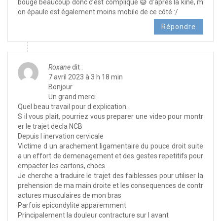
bouge beaucoup donc c’est compliqué 😅 d’après la kine, m
on épaule est également moins mobile de ce côté :/
Répondre
Roxane
dit :
7 avril 2023 à 3 h 18 min
Bonjour
Un grand merci
Quel beau travail pour d explication.
S il vous plait, pourriez vous preparer une video pour montr
er le trajet decla NCB
Depuis l inervation cervicale
Victime d un arachement ligamentaire du pouce droit suite
a un effort de demenagement et des gestes repetitifs pour
empacter les cartons, chocs…
Je cherche a traduire le trajet des faiblesses pour utiliser la
prehension de ma main droite et les consequences de contr
actures musculaires de mon bras
Parfois epicondylite apparemment
Principalement la douleur contracture sur l avant