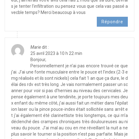
s je tenter l’infiltration ou pensez vous que cela vas passé a
vecble temps? Merci beaucoup à vous
Répondre
Marie
dit :
25 avril 2023 à 10 h 22 min
Bonjour,
Personnellement je n’ai pas encore trouvé ce que
j’ai. J’ai une fonte musculaire entre le pouce et l’index (2-3 e
mg réalisés et ils sont nickels) cela fait 1 an que ça dure, le d
élai des rdv est très long. Je vais normalement passer un sc
anner pour voir si pas d’hernies au niveau des cervicales. Je
pense également à une tendinite, je porte toujours mes deu
x enfant du même côté, j’ai aussi fait un métier dans l’épilat
ion laser ou la pince pouce-index était sollicitée sans arrêt e
t j’ai également été clarinettiste très longtemps, ce qui m’a
déclenché des crampes chroniques très douloureuses au ni
veau du pouce. J’ai mal au cou en me réveillant la nuit a ne
plus savoir le tourner si la position n’est pas parfaite. Mais je