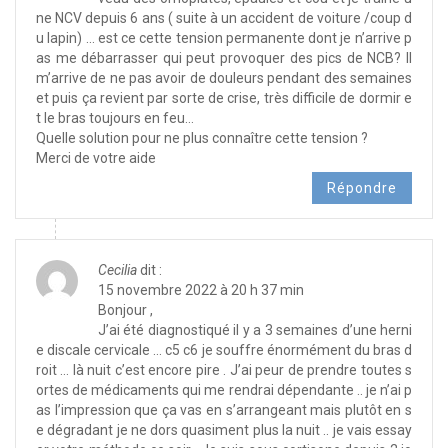
ne NCV depuis 6 ans ( suite à un accident de voiture /coup d
u lapin) … est ce cette tension permanente dont je n’arrive p
as me débarrasser qui peut provoquer des pics de NCB? ll
m’arrive de ne pas avoir de douleurs pendant des semaines
et puis ça revient par sorte de crise, très difficile de dormir e
t le bras toujours en feu…
Quelle solution pour ne plus connaître cette tension ?
Merci de votre aide
Répondre
Cecilia
dit :
15 novembre 2022 à 20 h 37 min
Bonjour ,
J’ai été diagnostiqué il y a 3 semaines d’une herni
e discale cervicale … c5 c6 je souffre énormément du bras d
roit … là nuit c’est encore pire . J’ai peur de prendre toutes s
ortes de médicaments qui me rendrai dépendante .. je n’ai p
as l’impression que ça vas en s’arrangeant mais plutôt en s
e dégradant je ne dors quasiment plus la nuit .. je vais essay