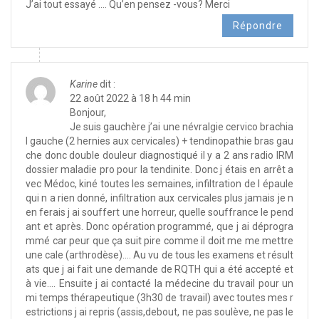
J’ai tout essayé …. Qu’en pensez -vous? Merci
Répondre
Karine
dit :
22 août 2022 à 18 h 44 min
Bonjour,
Je suis gauchère j’ai une névralgie cervico brachia
l gauche (2 hernies aux cervicales) + tendinopathie bras gau
che donc double douleur diagnostiqué il y a 2 ans radio IRM
dossier maladie pro pour la tendinite. Donc j étais en arrêt a
vec Médoc, kiné toutes les semaines, infiltration de l épaule
qui n a rien donné, infiltration aux cervicales plus jamais je n
en ferais j ai souffert une horreur, quelle souffrance le pend
ant et après. Donc opération programmé, que j ai déprogra
mmé car peur que ça suit pire comme il doit me me mettre
une cale (arthrodèse)…. Au vu de tous les examens et résult
ats que j ai fait une demande de RQTH qui a été accepté et
à vie…. Ensuite j ai contacté la médecine du travail pour un
mi temps thérapeutique (3h30 de travail) avec toutes mes r
estrictions j ai repris (assis,debout, ne pas soulève, ne pas le