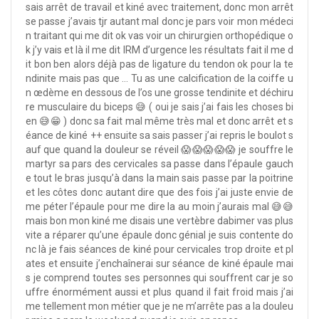
sais arrêt de travail et kiné avec traitement, donc mon arrêt
se passe j’avais tjr autant mal donc je pars voir mon médeci
n traitant qui me dit ok vas voir un chirurgien orthopédique o
k j’y vais et là il me dit IRM d’urgence les résultats fait il me d
it bon ben alors déjà pas de ligature du tendon ok pour la te
ndinite mais pas que … Tu as une calcification de la coiffe u
n œdème en dessous de l’os une grosse tendinite et déchiru
re musculaire du biceps 😅 ( oui je sais j’ai fais les choses bi
en 😅😁 ) donc sa fait mal même très mal et donc arrêt et s
éance de kiné ++ ensuite sa sais passer j’ai repris le boulot s
auf que quand la douleur se réveil 😱😱😱😱😱 je souffre le
martyr sa pars des cervicales sa passe dans l’épaule gauch
e tout le bras jusqu’à dans la main sais passe par la poitrine
et les côtes donc autant dire que des fois j’ai juste envie de
me péter l’épaule pour me dire la au moin j’aurais mal 😅😅
mais bon mon kiné me disais une vertèbre dabimer vas plus
vite a réparer qu’une épaule donc génial je suis contente do
nc là je fais séances de kiné pour cervicales trop droite et pl
ates et ensuite j’enchaînerai sur séance de kiné épaule mai
s je comprend toutes ses personnes qui souffrent car je so
uffre énormément aussi et plus quand il fait froid mais j’ai
me tellement mon métier que je ne m’arrête pas a la douleu