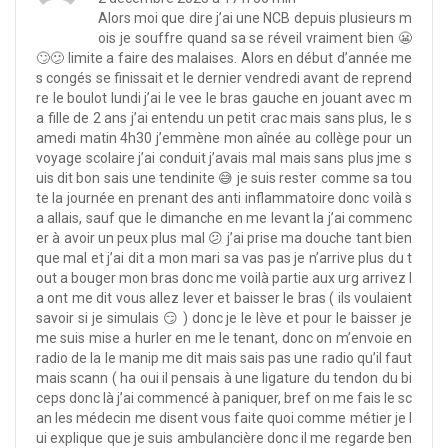
Alors moi que dire j’ai une NCB depuis plusieurs m
ois je souffre quand sa se réveil vraiment bien 😬
🙄😕 limite a faire des malaises. Alors en début d’année me
s congés se finissait et le dernier vendredi avant de reprend
re le boulot lundi j’ai le vee le bras gauche en jouant avec m
a fille de 2 ans j’ai entendu un petit crac mais sans plus, le s
amedi matin 4h30 j’emmène mon aînée au collège pour un
voyage scolaire j’ai conduit j’avais mal mais sans plus jme s
uis dit bon sais une tendinite 😅 je suis rester comme sa tou
te la journée en prenant des anti inflammatoire donc voilà s
a allais, sauf que le dimanche en me levant la j’ai commenc
er à avoir un peux plus mal 😕 j’ai prise ma douche tant bien
que mal et j’ai dit a mon mari sa vas pas je n’arrive plus du t
out a bouger mon bras donc me voilà partie aux urg arrivez l
a ont me dit vous allez lever et baisser le bras ( ils voulaient
savoir si je simulais 😏 ) donc je le lève et pour le baisser je
me suis mise a hurler en me le tenant, donc on m’envoie en
radio de la le manip me dit mais sais pas une radio qu’il faut
mais scann ( ha oui il pensais à une ligature du tendon du bi
ceps donc là j’ai commencé à paniquer, bref on me fais le sc
an les médecin me disent vous faite quoi comme métier je l
ui explique que je suis ambulancière donc il me regarde ben