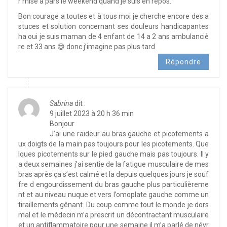
r mise a pars le weekend quand je suis en repos.
Bon courage a toutes et à tous moi je cherche encore des a
stuces et solution concernant ses douleurs handicapantes
ha oui je suis maman de 4 enfant de 14 a 2 ans ambulanciè
re et 33 ans 😅 donc j’imagine pas plus tard
Répondre
Sabrina
dit :
9 juillet 2023 à 20 h 36 min
Bonjour
J’ai une raideur au bras gauche et picotements a
ux doigts de la main pas toujours pour les picotements. Que
lques picotements sur le pied gauche mais pas toujours. Il y
a deux semaines j’ai sentie de la fatigue musculaire de mes
bras après ça s’est calmé et la depuis quelques jours je souf
fre d engourdissement du bras gauche plus particulièreme
nt et au niveau nuque et vers l’omoplate gauche comme un
tiraillements gênant. Du coup comme tout le monde je dors
mal et le médecin m’a prescrit un décontractant musculaire
et un antiflammatoire pour une semaine il m’a parlé de névr