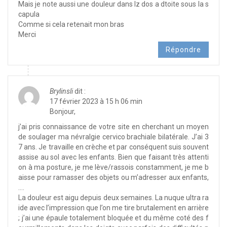
Mais je note aussi une douleur dans lz dos a dtoite sous la s
capula
Comme si cela retenait mon bras
Merci
Répondre
Brylinsli
dit :
17 février 2023 à 15 h 06 min
Bonjour,
j’ai pris connaissance de votre site en cherchant un moyen
de soulager ma névralgie cervico brachiale bilatérale. J’ai 3
7 ans. Je travaille en crèche et par conséquent suis souvent
assise au sol avec les enfants. Bien que faisant très attenti
on à ma posture, je me lève/rassois constamment, je me b
aisse pour ramasser des objets ou m’adresser aux enfants,
….
La douleur est aigu depuis deux semaines. La nuque ultra ra
ide avec l’impression que l’on me tire brutalement en arrière
; j’ai une épaule totalement bloquée et du même coté des f