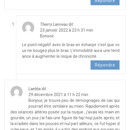
Répondre
Thierry Lanneau
dit :
23 janvier 2022 à 23 h 31 min
Bonsoir
Le point négatif avec le bras en écharpe c’est que vo
us ne bougez plus le bras. L’immobilité aura une tend
ance à augmenter le risque de chronicité…
Répondre
Laetitia
dit :
29 décembre 2021 à 11 h 22 min
Bonjour, je trouve peu de témoignages de cas qui
pourrait être similaire au mien. Rapidement après
des séances altères posée sur la nuque , j’avais les main en
gourdie, un jour j’ai fais une figure de hip-hop juste après, et
la irradiée dans les pouces et nul part ailleurs, ce fut hyper d
ouleureux, et 1an après, il y a tjrs des endroit aux pouces qu