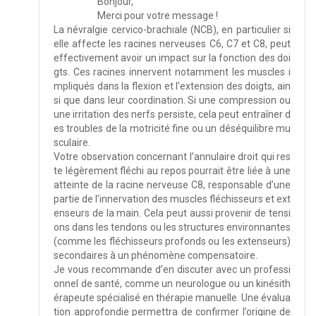
Bonjour,
Merci pour votre message !
La névralgie cervico-brachiale (NCB), en particulier si
elle affecte les racines nerveuses C6, C7 et C8, peut
effectivement avoir un impact sur la fonction des doi
gts. Ces racines innervent notamment les muscles i
mpliqués dans la flexion et l’extension des doigts, ain
si que dans leur coordination. Si une compression ou
une irritation des nerfs persiste, cela peut entraîner d
es troubles de la motricité fine ou un déséquilibre mu
sculaire.
Votre observation concernant l’annulaire droit qui res
te légèrement fléchi au repos pourrait être liée à une
atteinte de la racine nerveuse C8, responsable d’une
partie de l’innervation des muscles fléchisseurs et ext
enseurs de la main. Cela peut aussi provenir de tensi
ons dans les tendons ou les structures environnantes
(comme les fléchisseurs profonds ou les extenseurs)
secondaires à un phénomène compensatoire.
Je vous recommande d’en discuter avec un professi
onnel de santé, comme un neurologue ou un kinésith
érapeute spécialisé en thérapie manuelle. Une évalua
tion approfondie permettra de confirmer l’origine de