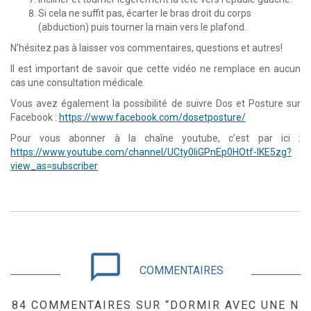
Si cela ne suffit pas, écarter le bras droit du corps
(abduction) puis tourner la main vers le plafond.
N’hésitez pas à laisser vos commentaires, questions et autres!
Il est important de savoir que cette vidéo ne remplace en aucun
cas une consultation médicale.
Vous avez également la possibilité de suivre Dos et Posture sur
Facebook :
https://www.facebook.com/dosetposture/
Pour vous abonner à la chaîne youtube, c’est par ici :
https://www.youtube.com/channel/UCty0liGPnEp0HOtf-lKE5zg?
view_as=subscriber
chat_bubble_outline
COMMENTAIRES
84 COMMENTAIRES SUR “DORMIR AVEC UNE N