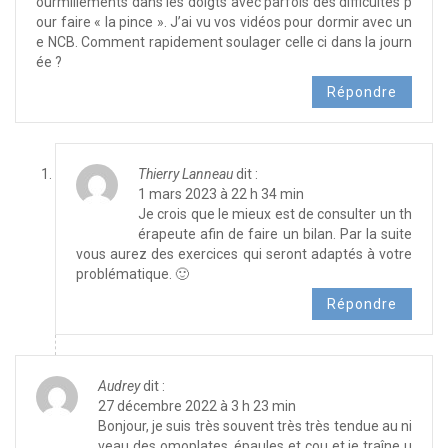
ourmillements dans les doigts avec parfois des difficultés p
our faire « la pince ». J’ai vu vos vidéos pour dormir avec un
e NCB. Comment rapidement soulager celle ci dans la journ
ée ?
Répondre
Thierry Lanneau
dit :
1 mars 2023 à 22 h 34 min
Je crois que le mieux est de consulter un th
érapeute afin de faire un bilan. Par la suite
vous aurez des exercices qui seront adaptés à votre
problématique. 🙂
Répondre
Audrey
dit :
27 décembre 2022 à 3 h 23 min
Bonjour, je suis très souvent très très tendue au ni
veau des omoplates, épaules et cou et je traîne u