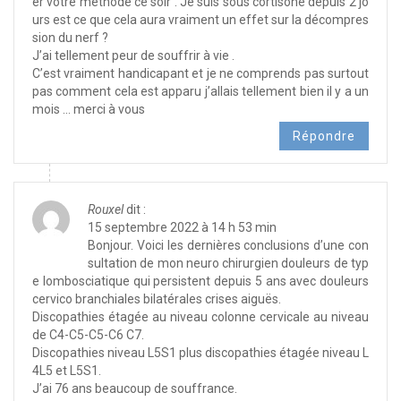
er votre méthode ce soir . Je suis sous cortisone depuis 2 jo
urs est ce que cela aura vraiment un effet sur la décompres
sion du nerf ?
J’ai tellement peur de souffrir à vie .
C’est vraiment handicapant et je ne comprends pas surtout
pas comment cela est apparu j’allais tellement bien il y a un
mois … merci à vous
Répondre
Rouxel
dit :
15 septembre 2022 à 14 h 53 min
Bonjour. Voici les dernières conclusions d’une con
sultation de mon neuro chirurgien douleurs de typ
e lombosciatique qui persistent depuis 5 ans avec douleurs
cervico branchiales bilatérales crises aiguës.
Discopathies étagée au niveau colonne cervicale au niveau
de C4-C5-C5-C6 C7.
Discopathies niveau L5S1 plus discopathies étagée niveau L
4L5 et L5S1.
J’ai 76 ans beaucoup de souffrance.