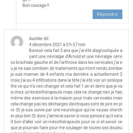
Bon courage !!
Répondre
Auchter
dit :
4 décembre 2021 à 0 h 57 min
Bonsoir cela fait 3 ans que j’ai été diagnostiquée a
yant une névralgie d’Arnold et une névralgie cervi
co brachiale gauche et de l’arthrose dans les cervicales j’ai e
u je ne sais combien de traitements qui m’ont rendu zombie
je suis maman de 4 enfants ma dernière a actuellement 2
mois j’ai eu 4 infiltrations dans la tête j’ai été voir un ostéopa
the ce qui n’a rien changer et cela fait 1 an et demi que je va
is chez un kinésithérapeute mais cela ne change rien je fais
même des exercices à la maison pour mais cervicales mais
cela change pas les décharges électriques sont de pire en pi
re 😓 je suis suivie par une neurologue qui ne va pas cherch
er plus loin 😓 donc j’aimerai savoir si vous pensiez qu’il sera
it bon d’aller voir un mésothérapeute pour ce ci et savoir ce
que je pourrais faire pour me soulager de toutes ses douleu