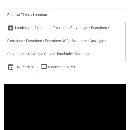
Ecrit par
Thierry Lanneau
archive
Lombalgie
•
Exercices
•
Exercices Cervicalgie
•
Exercices
•
Exercices
•
Exercices
•
Exercices NCB
•
Sciatique
•
Cruralgie
•
Cervicalgie
•
Névralgie Cervico brachiale
•
Dorsalgie
insert_invitation
chat_bubble_outline
10/05/2020
8 commentaires