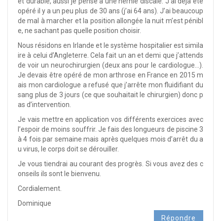
et durable, aussi je pense à une hernie discale. J’ai déjà été
opéré il y a un peu plus de 30 ans (j’ai 64 ans). J’ai beaucoup
de mal à marcher et la position allongée la nuit m’est pénibl
e, ne sachant pas quelle position choisir.
Nous résidons en Irlande et le système hospitalier est simila
ire à celui d’Angleterre. Cela fait un an et demi que j’attends
de voir un neurochirurgien (deux ans pour le cardiologue…).
Je devais être opéré de mon arthrose en France en 2015 m
ais mon cardiologue a refusé que j’arrête mon fluidifiant du
sang plus de 3 jours (ce que souhaitait le chirurgien) donc p
as d’intervention.
Je vais mettre en application vos différents exercices avec
l’espoir de moins souffrir. Je fais des longueurs de piscine 3
à 4 fois par semaine mais après quelques mois d’arrêt du a
u virus, le corps doit se dérouiller.
Je vous tiendrai au courant des progrès. Si vous avez des c
onseils ils sont le bienvenu.
Cordialement.
Dominique
Répondre