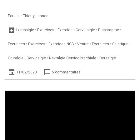
Ecrit par
Thierry Lanneau
archive
Lombalgie
•
Exercices
•
Exercices Cervicalgie
•
Diaphragme
•
Exercices
•
Exercices
•
Exercices NCB
•
Ventre
•
Exercices
•
Sciatique
•
Cruralgie
•
Cervicalgie
•
Névralgie Cervico brachiale
•
Dorsalgie
insert_invitation
chat_bubble_outline
11/02/2020
5 commentaires