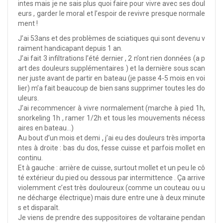
intes mais je ne sais plus quoi faire pour vivre avec ses doul
eurs , garder le moral et l’espoir de revivre presque normale
ment !
J’ai 53ans et des problèmes de sciatiques qui sont devenu v
raiment handicapant depuis 1 an.
J’ai fait 3 infiltrations l’été dernier , 2 n’ont rien données (a p
art des douleurs supplémentaires ) et la dernière sous scan
ner juste avant de partir en bateau (je passe 4-5 mois en voi
lier) m’a fait beaucoup de bien sans supprimer toutes les do
uleurs.
J’ai recommencer à vivre normalement (marche à pied 1h,
snorkeling 1h , ramer 1/2h et tous les mouvements nécess
aires en bateau…)
Au bout d’un mois et demi , j’ai eu des douleurs très importa
ntes à droite : bas du dos, fesse cuisse et parfois mollet en
continu.
Et à gauche : arrière de cuisse, surtout mollet et un peu le cô
té extérieur du pied ou dessous par intermittence . Ça arrive
violemment c’est très douloureux (comme un couteau ou u
ne décharge électrique) mais dure entre une à deux minute
s et disparaît.
Je viens de prendre des suppositoires de voltaraine pendan