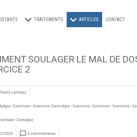
ISTANTE
TRAITEMENTS
ARTICLES
CONTACT
MENT SOULAGER LE MAL DE DOS
RCICE 2
Thierry Lanneau
balgie
•
Exercices
•
Exercices Cervicalgie
•
Exercices
•
Exercices
•
Exercices
•
Ex
rachiale
•
Dorsalgie
chat_bubble_outline
02/2020
5 commentaires