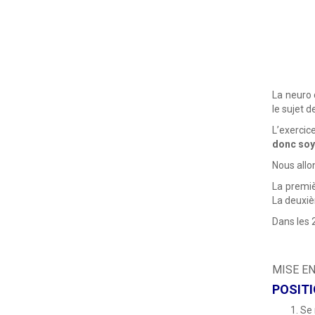
La neuro
le sujet d
L’exercic
donc soy
Nous allo
La premiè
La deuxiè
Dans les 
MISE EN
POSITI
Se 