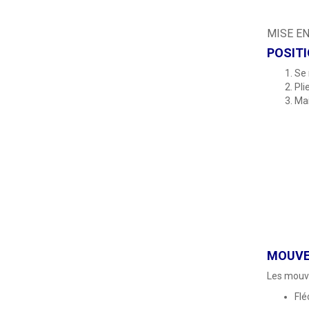
MISE EN
POSITI
Se 
Pli
Mai
MOUVEM
Les mouve
Flé