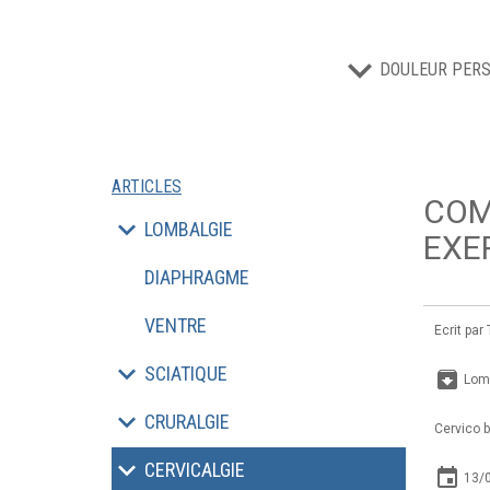
DOULEUR PERS
ARTICLES
COM
LOMBALGIE
EXE
DIAPHRAGME
VENTRE
Ecrit par
SCIATIQUE
archive
Lom
CRURALGIE
Cervico b
CERVICALGIE
insert_invitation
13/