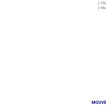
Flé
Mai
MOUVEM