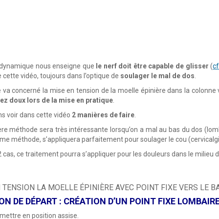
 dynamique nous enseigne que
le nerf doit être capable de glisser
(
c
e cette vidéo, toujours dans l’optique de
soulager le mal de dos
.
e va concerné la mise en tension de la moelle épinière dans la colonne 
ez doux lors de la mise en pratique
.
ns voir dans cette vidéo
2 manières de faire
.
re méthode sera très intéressante lorsqu’on a mal au bas du dos (lombal
me méthode, s’appliquera parfaitement pour soulager le cou (cervicalgie,
2 cas, ce traitement pourra s’appliquer pour les douleurs dans le milieu d
 TENSION LA MOELLE ÉPINIÈRE AVEC POINT FIXE VERS LE B
ON DE DÉPART : CRÉATION D’UN POINT FIXE LOMBAIR
mettre en position assise.