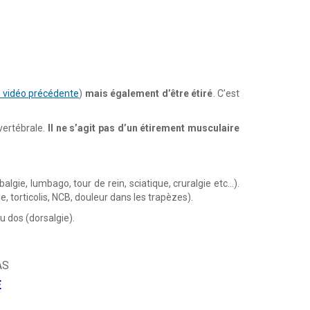
f vidéo précédente
)
mais également d’être étiré
. C’est
vertébrale.
Il ne s’agit pas d’un étirement musculaire
gie, lumbago, tour de rein, sciatique, cruralgie etc…).
 torticolis, NCB, douleur dans les trapèzes).
u dos (dorsalgie).
AS
E