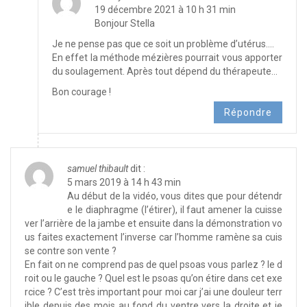
19 décembre 2021 à 10 h 31 min
Bonjour Stella
Je ne pense pas que ce soit un problème d’utérus….
En effet la méthode mézières pourrait vous apporter
du soulagement. Après tout dépend du thérapeute…
Bon courage !
Répondre
samuel thibault
dit :
5 mars 2019 à 14 h 43 min
Au début de la vidéo, vous dites que pour détendr
e le diaphragme (l’étirer), il faut amener la cuisse
ver l’arrière de la jambe et ensuite dans la démonstration vo
us faites exactement l’inverse car l’homme ramène sa cuis
se contre son vente ?
En fait on ne comprend pas de quel psoas vous parlez ? le d
roit ou le gauche ? Quel est le psoas qu’on étire dans cet exe
rcice ? C’est très important pour moi car j’ai une douleur terr
ible depuis des mois au fond du ventre vers la droite et je