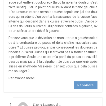
aque soit enflé et douloureux (là où la violente douleur s’est
faite sentir). J’ai un point douleureux dans le flanc gauche e
t l’obturateur interne semble touché depuis car j’ai des doul
eurs qui irradient d’un point à la naissance de la cuisse face
interne qui descend dans la cuisse et vers le pubis. J’ai de pl
us des douleurs au niveau du périnée centrées a gauche, av
ec un utérus latero dévié à gauche…
Pensez vous que la déviation de mon utérus a gauche soit d
ue à la contracture du psoas et de la chaîne musculaire ass
ociée ? Et puisse provoquer par conséquent les douleurs pe
rineales ? J’ai vu 3 kinés qui n’arrivent pas à traiter et situer l
e problème. Seule une ostéo m’a parlé du psoas et travaillé
dessus mais juste à la palpation. Je dois voir une kiné spéci
alisée en méthode Mézières, pensez vous que cela puisse
me soulager ?!
Par avance merci.
Répondre
Thierry Lanneau
dit :