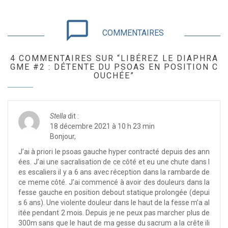
chat_bubble_outline
COMMENTAIRES
4 COMMENTAIRES SUR “LIBÉREZ LE DIAPHRA
GME #2 : DÉTENTE DU PSOAS EN POSITION C
OUCHÉE”
Stella
dit :
18 décembre 2021 à 10 h 23 min
Bonjour,
J’ai à priori le psoas gauche hyper contracté depuis des ann
ées. J’ai une sacralisation de ce côté et eu une chute dans l
es escaliers il y a 6 ans avec réception dans la rambarde de
ce meme côté. J’ai commencé à avoir des douleurs dans la
fesse gauche en position debout statique prolongée (depui
s 6 ans). Une violente douleur dans le haut de la fesse m’a al
itée pendant 2 mois. Depuis je ne peux pas marcher plus de
300m sans que le haut de ma gesse du sacrum a la crête ili