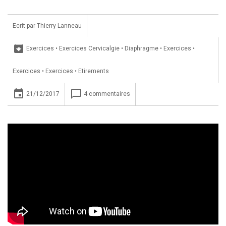
Ecrit par
Thierry Lanneau
archive
Exercices
•
Exercices Cervicalgie
•
Diaphragme
•
Exercices
•
Exercices
•
Exercices
•
Etirements
insert_invitation
chat_bubble_outline
21/12/2017
4 commentaires