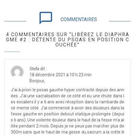
chat_bubble_outline
COMMENTAIRES
4 COMMENTAIRES SUR “LIBÉREZ LE DIAPHRA
GME #2 : DÉTENTE DU PSOAS EN POSITION C
OUCHÉE”
Stella
dit :
18 décembre 2021 à 10 h 23 min
Bonjour,
J’ai à priori le psoas gauche hyper contracté depuis des ann
ées. J’ai une sacralisation de ce côté et eu une chute dans l
es escaliers il y a 6 ans avec réception dans la rambarde de
ce meme côté. J’ai commencé à avoir des douleurs dans la
fesse gauche en position debout statique prolongée (depui
s 6 ans). Une violente douleur dans le haut de la fesse m’a al
itée pendant 2 mois. Depuis je ne peux pas marcher plus de
300m sans que le haut de ma gesse du sacrum a la crête ili