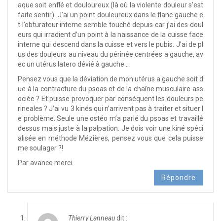
aque soit enflé et douloureux (là où la violente douleur s’est
faite sentir). J’ai un point douleureux dans le flanc gauche e
t l’obturateur interne semble touché depuis car j’ai des doul
eurs qui irradient d’un point à la naissance de la cuisse face
interne qui descend dans la cuisse et vers le pubis. J’ai de pl
us des douleurs au niveau du périnée centrées a gauche, av
ec un utérus latero dévié à gauche…
Pensez vous que la déviation de mon utérus a gauche soit d
ue à la contracture du psoas et de la chaîne musculaire ass
ociée ? Et puisse provoquer par conséquent les douleurs pe
rineales ? J’ai vu 3 kinés qui n’arrivent pas à traiter et situer l
e problème. Seule une ostéo m’a parlé du psoas et travaillé
dessus mais juste à la palpation. Je dois voir une kiné spéci
alisée en méthode Mézières, pensez vous que cela puisse
me soulager ?!
Par avance merci.
Répondre
Thierry Lanneau
dit :