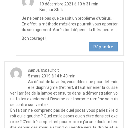
19 décembre 2021 à 10 h 31 min
Bonjour Stella
Je ne pense pas que ce soit un problème d’utérus….
En effet la méthode mézières pourrait vous apporter
du soulagement. Après tout dépend du thérapeute…
Bon courage !
Répondre
samuel thibault
dit :
5 mars 2019 à 14 h 43 min
Au début de la vidéo, vous dites que pour détendr
e le diaphragme (l’étirer), il faut amener la cuisse
ver l’arrière de la jambe et ensuite dans la démonstration vo
us faites exactement l’inverse car l’homme ramène sa cuis
se contre son vente ?
En fait on ne comprend pas de quel psoas vous parlez ? le d
roit ou le gauche ? Quel est le psoas qu’on étire dans cet exe
rcice ? C’est très important pour moi car j’ai une douleur terr
ible depuis des mois au fond du ventre vers la droite et je