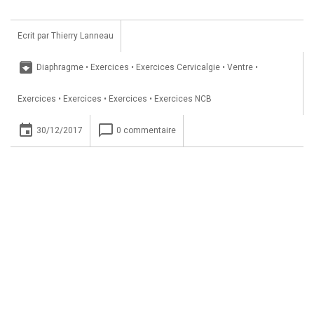
Ecrit par
Thierry Lanneau
archive
Diaphragme
•
Exercices
•
Exercices Cervicalgie
•
Ventre
•
Exercices
•
Exercices
•
Exercices
•
Exercices NCB
insert_invitation
chat_bubble_outline
30/12/2017
0 commentaire