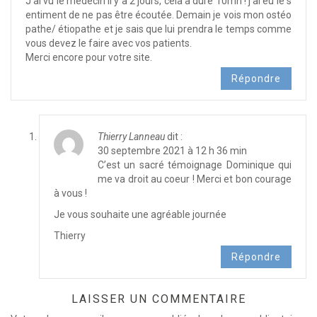
J’ai vu le médecin il y a 2 jours, cela a duré 10mn ! j’ai eu le s
entiment de ne pas être écoutée. Demain je vois mon ostéo
pathe/ étiopathe et je sais que lui prendra le temps comme
vous devez le faire avec vos patients.
Merci encore pour votre site.
Répondre
Thierry Lanneau
dit :
30 septembre 2021 à 12 h 36 min
C’est un sacré témoignage Dominique qui
me va droit au coeur ! Merci et bon courage
à vous !
Je vous souhaite une agréable journée
Thierry
Répondre
LAISSER UN COMMENTAIRE