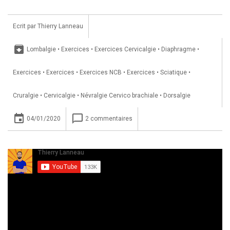
Ecrit par
Thierry Lanneau
archive
Lombalgie
•
Exercices
•
Exercices Cervicalgie
•
Diaphragme
•
Exercices
•
Exercices
•
Exercices NCB
•
Exercices
•
Sciatique
•
Cruralgie
•
Cervicalgie
•
Névralgie Cervico brachiale
•
Dorsalgie
insert_invitation
chat_bubble_outline
04/01/2020
2 commentaires
ABONNEZ-VOUS À MA CHAÎNE YOUTUBE