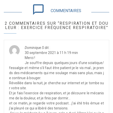
chat_bubble_outline
COMMENTAIRES
2 COMMENTAIRES SUR “RESPIRATION ET DOU
LEUR : EXERCICE FRÉQUENCE RESPIRATOIRE”
Dominique S
dit :
30 septembre 2021 à 11 h 19 min
Merci !
Je souffre depuis quelques jours d’une sciatique/
fessalgie et même s’il faut être patient je le vis mal ; je pren
ds des médicaments qui me soulage mais sans plus; mais j
e continue à bouger.
Réveillée dans la nuit, je cherche sur internet et je tombe su
r votre site.
Et je fais l’exercice de respiration, et je découvre le mécanis
me de la douleur, et je finis par dormir…
et ce matin, je regarde votre podcast….j’ai été très émue et
j’ai pleuré ce qui a libéré des tensions.