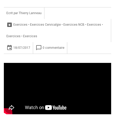
Ecrit par
Thierry Lanneau
archive
Exercices
•
Exercices Cervicalgie
•
Exercices NCB
•
Exercices
•
Exercices
•
Exercices
insert_invitation
chat_bubble_outline
18/07/2017
0 commentaire