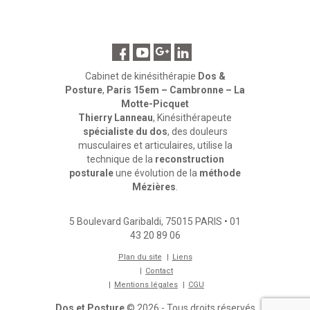
Cabinet de kinésithérapie
Dos &
Posture
,
Paris 15em – Cambronne – La
Motte-Picquet
Thierry Lanneau
, Kinésithérapeute
spécialiste du dos
, des douleurs
musculaires et articulaires, utilise la
technique de la
reconstruction
posturale
une évolution de la
méthode
Mézières
.
5 Boulevard Garibaldi
,
75015
PARIS
•
01
43 20 89 06
Plan du site
Liens
Contact
Mentions légales
CGU
Dos et Posture
© 2026 - Tous droits réservés