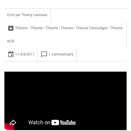
Ecrit par
Thierry Lanneau
archive
Théorie
•
Théorie
•
Théorie
•
Théorie
•
Théorie Cervicalgie
•
Théorie
NCB
insert_invitation
chat_bubble_outline
11/04/2017
1 commentaire