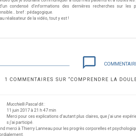
 vidéo que je souhaite communiquer à tous mes patients et à toutes le
t d’un condensé d’informations des dernières recherches sur le
sible… bref : pédagogique.
 réalisateur de la vidéo, tout y est !
chat_bubble_outline
COMMENTAIR
1 COMMENTAIRES SUR “COMPRENDRE LA DOULE
Mucchielli Pascal
dit :
11 juin 2017 à 21 h 47 min
Merci pour ces explications d’autant plus claires, que j’ai une expér
s j’ai participé.
nd merci à Thierry Lanneau pour les progrès corporelles et psychologique
ordialement.