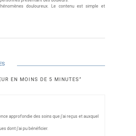
s personnes présentant des douleurs.
s phénomènes douloureux. Le contenu est simple et
ES
UR EN MOINS DE 5 MINUTES”
ience approfondie des soins que j’ai reçus et auxquel
s dont j’ai pu bénéficier.