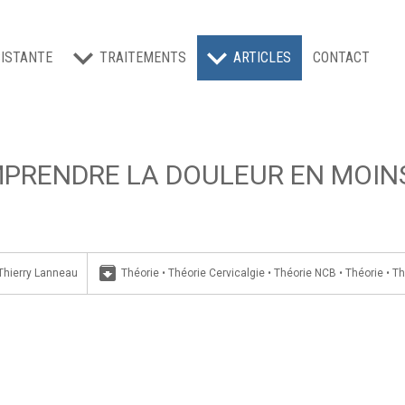
ISTANTE
TRAITEMENTS
ARTICLES
CONTACT
PRENDRE LA DOULEUR EN MOINS
archive
Thierry Lanneau
Théorie
•
Théorie Cervicalgie
•
Théorie NCB
•
Théorie
•
Th