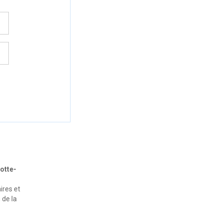
otte-
ires et
 de la