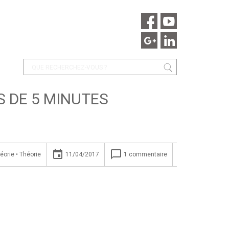
 DE 5 MINUTES
insert_invitation
chat_bubble_outline
éorie
•
Théorie
11/04/2017
1 commentaire