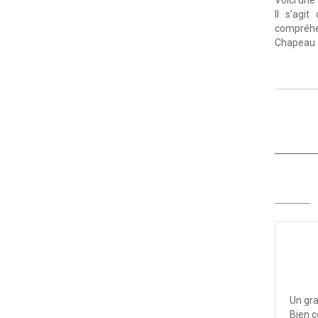
Voici une
Il s’agi
compréhen
Chapeau au
Un gra
Bien c