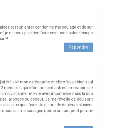
nes cest un enfer car rien ne me soulage et de sur
ref je ne peux plus rien faire cest une douleur insupo
r !!!
Répondre
 j’ai été voir mon ostéopathe et elle m’avait bien soul
 2 médecins qui m’ont prescrit anti inflammatoires e
nd mon rdv scanner et kine avec impatience mais la dou
ise, allongée ou debout. Je me réveille de douleur t
e sais plus quoi faire. Je pleure de douleurs plusieur
qui pourrait me soulager, même un tout petit peu, av