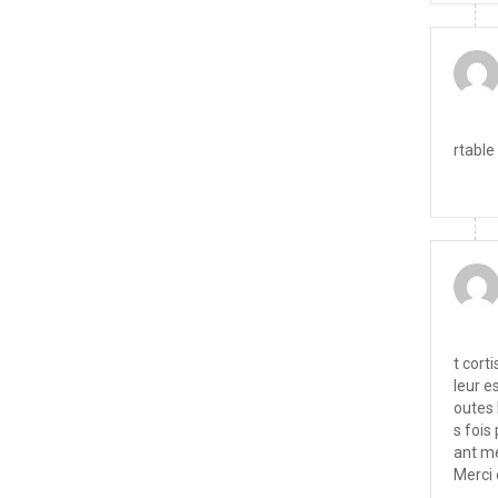
rtable
t cort
leur e
outes 
s fois
ant m
Merci