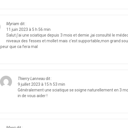
Myriam
dit :
11 juin 2023 à 5 h 56 min
Salut j’ai une sciatique depuis 3 mois et demie ,jai consulté le médec
niveaux des fesses et mollet mais c’est supportable,mon grand soucie
ai peur que ca fera mal
Thierry Lanneau
dit :
9 juillet 2023 à 15 h 53 min
Généralement une sciatique se soigne naturellement en 3 mois
in de vous aider !
Maaz
dit :