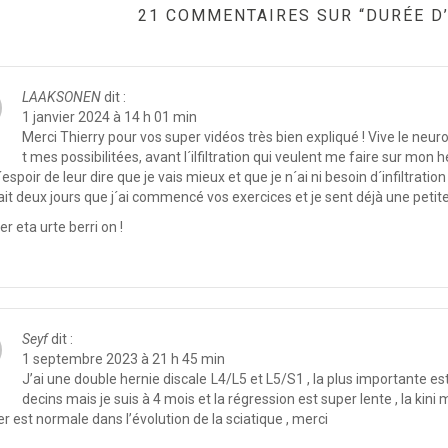
21 COMMENTAIRES SUR “DURÉE D’
LAAKSONEN
dit :
1 janvier 2024 à 14 h 01 min
Merci Thierry pour vos super vidéos très bien expliqué ! Vive le neu
t mes possibilitées, avant l´ilfiltration qui veulent me faire sur mon
´espoir de leur dire que je vais mieux et que je n´ai ni besoin d´infiltration
ait deux jours que j´ai commencé vos exercices et je sent déjà une petit
er eta urte berri on !
Seyf
dit :
1 septembre 2023 à 21 h 45 min
J’ai une double hernie discale L4/L5 et L5/S1 , la plus importante est
decins mais je suis à 4 mois et la régression est super lente , la kini 
er est normale dans l’évolution de la sciatique , merci