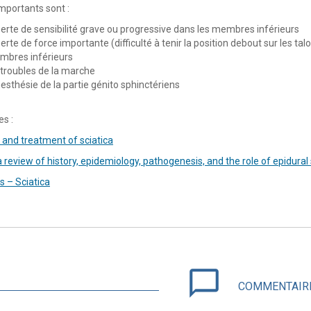
importants sont :
perte de sensibilité grave ou progressive dans les membres inférieurs
perte de force importante (difficulté à tenir la position debout sur les t
bres inférieurs
 troubles de la marche
nesthésie de la partie génito sphinctériens
s :
 and treatment of sciatica
 a review of history, epidemiology, pathogenesis, and the role of epidura
s – Sciatica
chat_bubble_outline
COMMENTAIR