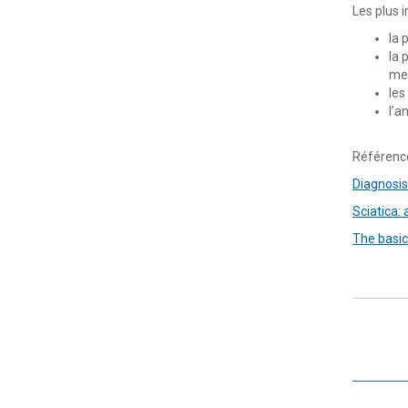
Les plus 
la 
la 
mem
les
l’a
Référence
Diagnosis
Sciatica:
The basic