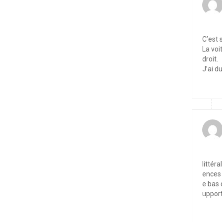
C’est 
La voi
droit.
J’ai d
littér
ences 
e bas 
upport