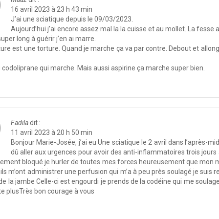
16 avril 2023 à 23 h 43 min
J’ai une sciatique depuis le 09/03/2023.
Aujourd’hui j’ai encore assez mal la la cuisse et au mollet. La fesse a
super long à guérir j’en ai marre.
ture est une torture. Quand je marche ça va par contre. Debout et allong
u codoliprane qui marche. Mais aussi aspirine ça marche super bien.
Fadila
dit :
11 avril 2023 à 20 h 50 min
Bonjour Marie-Josée, j’ai eu Une sciatique le 2 avril dans l’après-mi
dû aller aux urgences pour avoir des anti-inflammatoires trois jours
alement bloqué je hurler de toutes mes forces heureusement que mon mar
ils m’ont administrer une perfusion qui m’a à peu près soulagé je suis r
de la jambe Celle-ci est engourdi je prends de la codéine qui me soulage
e plusTrès bon courage à vous