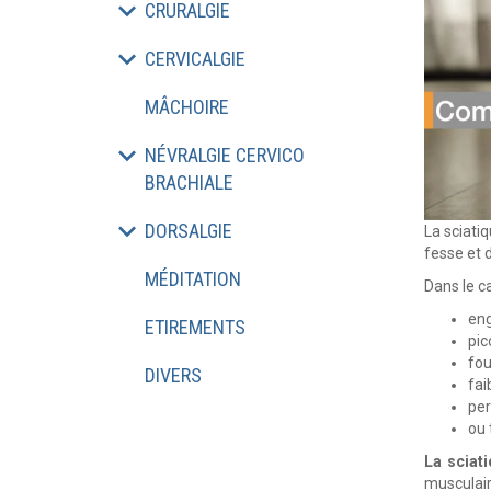
CRURALGIE
CERVICALGIE
MÂCHOIRE
NÉVRALGIE CERVICO
BRACHIALE
DORSALGIE
La sciatiq
fesse et d
MÉDITATION
Dans le c
en
ETIREMENTS
pic
fou
DIVERS
fai
per
ou 
La sciati
musculair