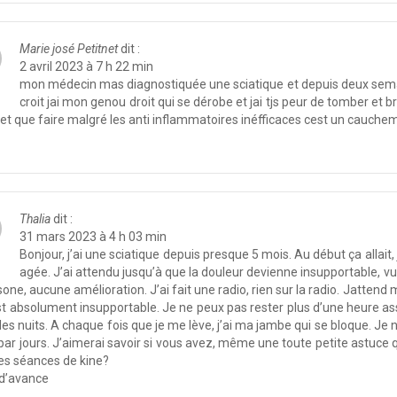
Marie josé Petitnet
dit :
2 avril 2023 à 7 h 22 min
mon médecin mas diagnostiquée une sciatique et depuis deux semai
croit jai mon genou droit qui se dérobe et jai tjs peur de tomber et b
 et que faire malgré les anti inflammatoires inéfficaces cest un cauchema
Thalia
dit :
31 mars 2023 à 4 h 03 min
Bonjour, j’ai une sciatique depuis presque 5 mois. Au début ça allait,
agée. J’ai attendu jusqu’à que la douleur devienne insupportable, vu
isone, aucune amélioration. J’ai fait une radio, rien sur la radio. Jatte
st absolument insupportable. Je ne peux pas rester plus d’une heure ass
les nuits. A chaque fois que je me lève, j’ai ma jambe qui se bloque. Je n
 par jours. J’aimerai savoir si vous avez, même une toute petite astuce 
es séances de kine?
 d’avance