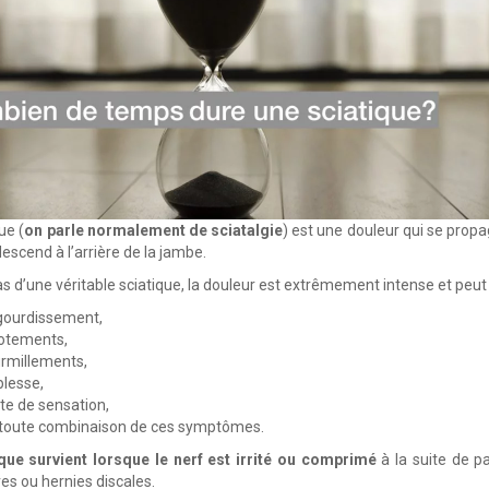
ue (
on parle normalement de sciatalgie
) est une douleur qui se propa
escend à l’arrière de la jambe.
as d’une véritable sciatique, la douleur est extrêmement intense et peu
gourdissement,
otements,
rmillements,
blesse,
te de sensation,
toute combinaison de ces symptômes.
que survient lorsque le nerf est irrité ou comprimé
à la suite de pa
es ou hernies discales.