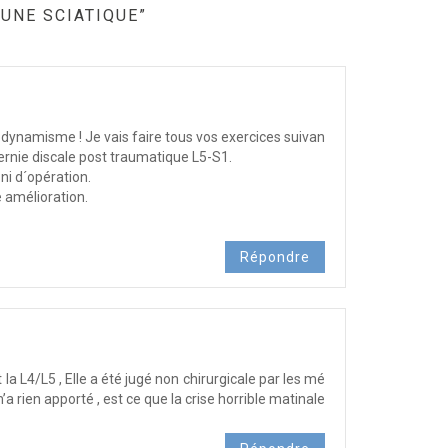
UNE SCIATIQUE”
rodynamisme ! Je vais faire tous vos exercices suivan
 hernie discale post traumatique L5-S1.
 ni d´opération.
e amélioration.
Répondre
 la L4/L5 , Elle a été jugé non chirurgicale par les mé
m’a rien apporté , est ce que la crise horrible matinale