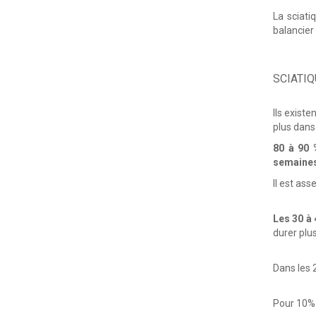
La sciati
balancier
SCIATIQ
Ils existe
plus dans
80 à 90 
semaine
Il est as
Les 30 à
durer plu
Dans les 
Pour 10% d