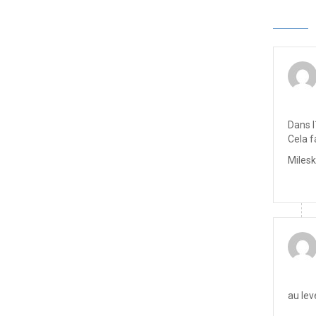
Dans l
Cela f
Milesk
au lev