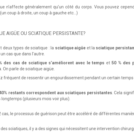
que n’affecte généralement qu’un côté du corps. Vous pouvez cependan
 (un coup à droite, un coup à gauche etc…)
UE AIGÜE OU SCIATIQUE PERSISTANTE?
nt deux types de sciatique : la
sciatique aigüe
et la
sciatique persista
 un cas que dans l’autre.
% des cas de sciatique s’améliorent avec le temps
et
50 % des p
s
. On parle de sciatique aigüe.
sez fréquent de ressentir un engourdissement pendant un certain temps 
 40% restants correspondent aux sciatiques persistantes
. Cela sign
s longtemps (plusieurs mois voir plus).
2 cas, le processus de guérison peut être accéléré de différentes mani
es sciatiques, il y a des signes qui nécessitent une intervention chirurg