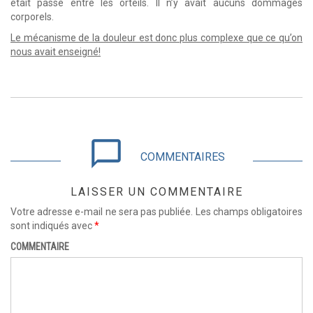
était passé entre les orteils. Il n’y avait aucuns dommages
corporels.
Le mécanisme de la douleur est donc plus complexe que ce qu’on
nous avait enseigné!
chat_bubble_outline
COMMENTAIRES
LAISSER UN COMMENTAIRE
Votre adresse e-mail ne sera pas publiée.
Les champs obligatoires
sont indiqués avec
*
COMMENTAIRE