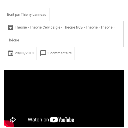
Ecrit par
Thierry Lanneau
archive
Théorie
•
Théorie Cervicalgie
•
Théorie NCB
•
Théorie
•
Théorie
•
Théorie
insert_invitation
chat_bubble_outline
29/03/2018
0 commentaire