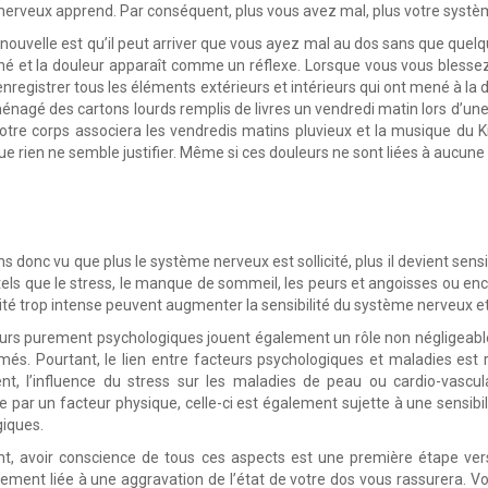
erveux apprend. Par conséquent, plus vous avez mal, plus votre systèm
nouvelle est qu’il peut arriver que vous ayez mal au dos sans que quelq
né et la douleur apparaît comme un réflexe. Lorsque vous vous blesse
enregistrer tous les éléments extérieurs et intérieurs qui ont mené à la 
nagé des cartons lourds remplis de livres un vendredi matin lors d’une 
votre corps associera les vendredis matins pluvieux et la musique du
ue rien ne semble justifier. Même si ces douleurs ne sont liées à aucune
s donc vu que plus le système nerveux est sollicité, plus il devient sensi
tels que le stress, le manque de sommeil, les peurs et angoisses ou 
vité trop intense peuvent augmenter la sensibilité du système nerveux et,
urs purement psychologiques jouent également un rôle non négligeable
més. Pourtant, le lien entre facteurs psychologiques et maladies est
t, l’influence du stress sur les maladies de peau ou cardio-vascula
 par un facteur physique, celle-ci est également sujette à une sensibi
iques.
t, avoir conscience de tous ces aspects est une première étape vers
ement liée à une aggravation de l’état de votre dos vous rassurera. V