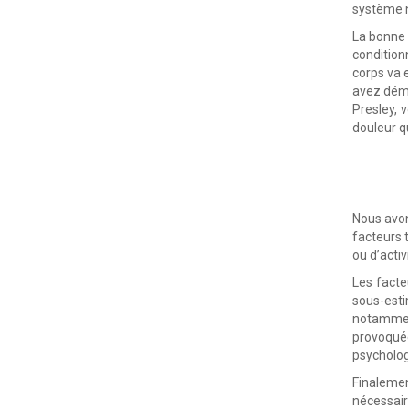
système n
La bonne 
condition
corps va 
avez démé
Presley, 
douleur q
Nous avon
facteurs 
ou d’acti
Les facte
sous-esti
notammen
provoquée
psycholog
Finalemen
nécessair