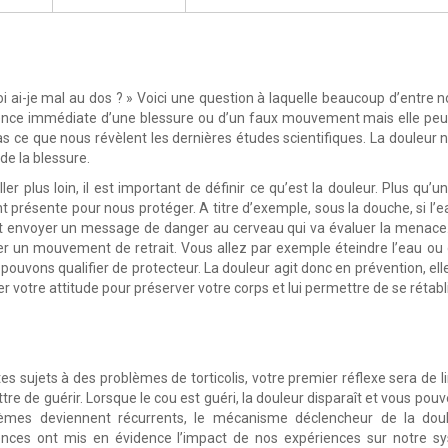
i ai-je mal au dos ? » Voici une question à laquelle beaucoup d’entre no
ce immédiate d’une blessure ou d’un faux mouvement mais elle peut 
as ce que nous révèlent les dernières études scientifiques. La douleur 
 de la blessure.
ler plus loin, il est important de définir ce qu’est la douleur. Plus qu’
 présente pour nous protéger. A titre d’exemple, sous la douche, si l’e
 envoyer un message de danger au cerveau qui va évaluer la menace. S
r un mouvement de retrait. Vous allez par exemple éteindre l’eau ou di
pouvons qualifier de protecteur. La douleur agit donc en prévention, ell
 votre attitude pour préserver votre corps et lui permettre de se rétabli
tes sujets à des problèmes de torticolis, votre premier réflexe sera de
ttre de guérir. Lorsque le cou est guéri, la douleur disparaît et vous p
lèmes deviennent récurrents, le mécanisme déclencheur de la douleu
ences ont mis en évidence l’impact de nos expériences sur notre s