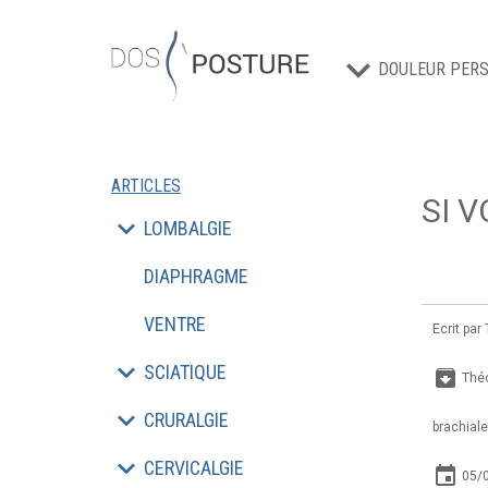
DOULEUR PERS
ARTICLES
SI V
LOMBALGIE
DIAPHRAGME
VENTRE
Ecrit par
SCIATIQUE
archive
Théo
CRURALGIE
brachiale
CERVICALGIE
insert_invitation
05/