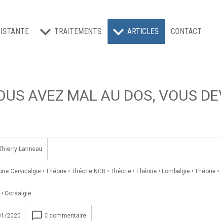
ISTANTE
TRAITEMENTS
ARTICLES
CONTACT
OUS AVEZ MAL AU DOS, VOUS DEV
Thierry Lanneau
rie Cervicalgie
•
Théorie
•
Théorie NCB
•
Théorie
•
Théorie
•
Lombalgie
•
Théorie
•
•
Dorsalgie
chat_bubble_outline
01/2020
0 commentaire