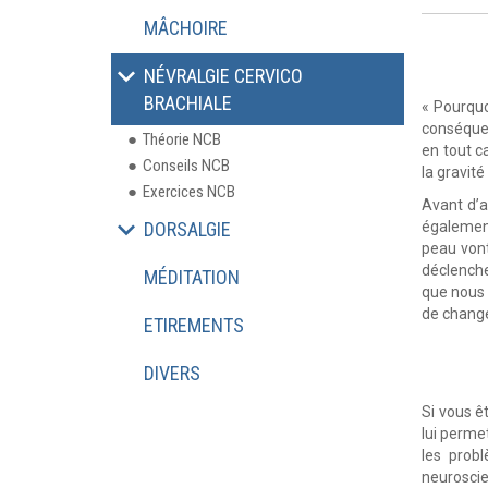
MÂCHOIRE
NÉVRALGIE CERVICO
BRACHIALE
« Pourquo
conséquen
Théorie NCB
en tout c
Conseils NCB
la gravité
Exercices NCB
Avant d’al
DORSALGIE
également
peau vont
déclenche
MÉDITATION
que nous 
de changer
ETIREMENTS
DIVERS
Si vous ê
lui perme
les prob
neurosci