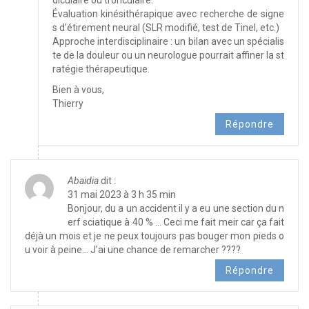
diculaire ou tronculaire.
Évaluation kinésithérapique avec recherche de signe
s d’étirement neural (SLR modifié, test de Tinel, etc.)
Approche interdisciplinaire : un bilan avec un spécialis
te de la douleur ou un neurologue pourrait affiner la st
ratégie thérapeutique.
Bien à vous,
Thierry
Répondre
Abaidia
dit :
31 mai 2023 à 3 h 35 min
Bonjour, du a un accident il y a eu une section du n
erf sciatique à 40 % … Ceci me fait meir car ça fait
déjà un mois et je ne peux toujours pas bouger mon pieds o
u voir à peine… J’ai une chance de remarcher ????
Répondre