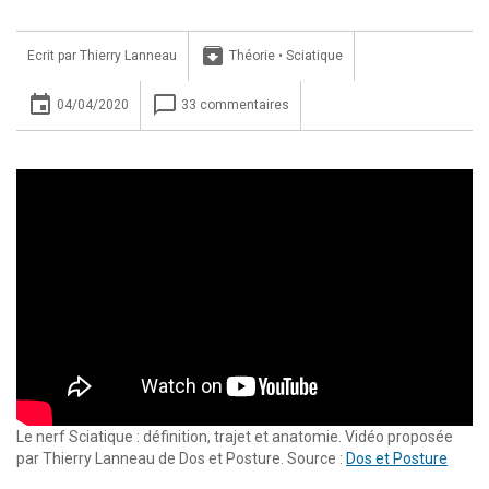
archive
Ecrit par
Thierry Lanneau
Théorie
•
Sciatique
insert_invitation
chat_bubble_outline
04/04/2020
33 commentaires
Le nerf Sciatique : définition, trajet et anatomie. Vidéo proposée
par Thierry Lanneau de Dos et Posture. Source :
Dos et Posture