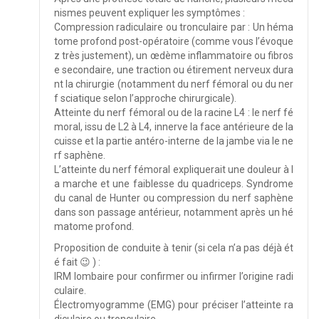
nismes peuvent expliquer les symptômes :
Compression radiculaire ou tronculaire par : Un héma
tome profond post-opératoire (comme vous l’évoque
z très justement), un œdème inflammatoire ou fibros
e secondaire, une traction ou étirement nerveux dura
nt la chirurgie (notamment du nerf fémoral ou du ner
f sciatique selon l’approche chirurgicale).
Atteinte du nerf fémoral ou de la racine L4 : le nerf fé
moral, issu de L2 à L4, innerve la face antérieure de la
cuisse et la partie antéro-interne de la jambe via le ne
rf saphène.
L’atteinte du nerf fémoral expliquerait une douleur à l
a marche et une faiblesse du quadriceps. Syndrome
du canal de Hunter ou compression du nerf saphène
dans son passage antérieur, notamment après un hé
matome profond.
Proposition de conduite à tenir (si cela n’a pas déjà ét
é fait 😉 ) :
IRM lombaire pour confirmer ou infirmer l’origine radi
culaire.
Électromyogramme (EMG) pour préciser l’atteinte ra