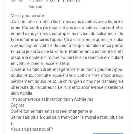
4 février 2022 à 11 h 42 min
Bonjour
Merci pour ce site.
J’ai une inflammation l5s1 mais sans douleur, avec légère h
ernie. Par contre j’ai depuis 3 ans des douleurs qui vont et vi
ennent sans jamais s’estomper au niveau du calcaneum de
type inflammatoires l’appui. Ça a commencé quand je roulai
s beaucoup en voiture douleur à l’appui au talon et ça partai
t quand je sortais de la voiture. Maintenant c’est contant et l
orsque la douleur diminue ou part elle se réactive en roulant
en voiture, pied à l’accélérateur.
Douleur au talon droit et légèrement au talon gauche Appui
douloureux, conduite accélérateur voiture très douloureux,
piétinement douloureux. Le chirurgien ortho me dit talalgie t
ubérosité du calcaneum. Le rumatho aponévrose insertion t
alon Achille.
Irm aponévrose et insertion talon Achille ras
Ecg ras
Opéré tunnel tarsien sans réel changement.
Je ne sais plus à quel sein me vouer, le moral est au plus ba
s.
Vous en pensez quoi ?