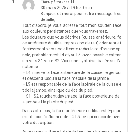
Thierry Lanneau
dit :
30 mars 2025 à 19 h 50 min
Bonjour, et merci pour votre message très
détaillé,
Tout d’abord, je vous adresse tout mon soutien face
aux douleurs persistantes que vous traversez.
Les douleurs que vous décrivez (cuisse antérieure, fa
ce antérieure du tibia, impression d’étau) orientent ef
fectivement vers une atteinte radiculaire d’origine spi
nale, probablement L4 et/ou L5, avec possible extens
ion vers S1 voire S2. Voici une synthèse basée sur l’a
natomie :
– L4 innerve la face antérieure de la cuisse, le genou,
et descend jusqu’à la face médiale de la jambe.
– L5 est responsable de la face latérale de la cuisse e
t de la jambe, ainsi que du dos du pied.
– S1–S2 touchent davantage la face postérieure de l
a jambe et la plante du pied.
Dans votre cas, la face antérieure du tibia est typique
ment sous l’influence de L4-L5, ce qui concorde avec
votre description.
Après une prothèse totale de hanche, plusieurs méca