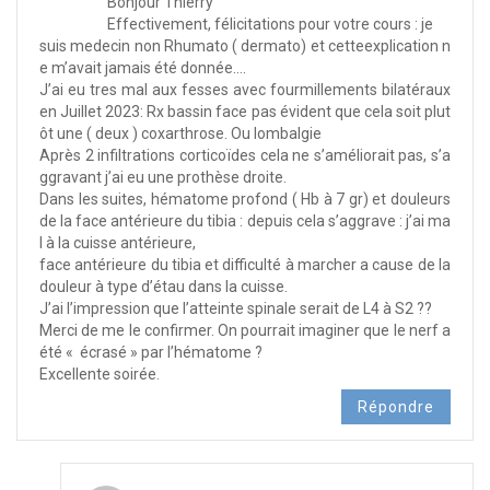
Bonjour Thierry
Effectivement, félicitations pour votre cours : je
suis medecin non Rhumato ( dermato) et cetteexplication n
e m’avait jamais été donnée….
J’ai eu tres mal aux fesses avec fourmillements bilatéraux
en Juillet 2023: Rx bassin face pas évident que cela soit plut
ôt une ( deux ) coxarthrose. Ou lombalgie
Après 2 infiltrations corticoïdes cela ne s’améliorait pas, s’a
ggravant j’ai eu une prothèse droite.
Dans les suites, hématome profond ( Hb à 7 gr) et douleurs
de la face antérieure du tibia : depuis cela s’aggrave : j’ai ma
l à la cuisse antérieure,
face antérieure du tibia et difficulté à marcher a cause de la
douleur à type d’étau dans la cuisse.
J’ai l’impression que l’atteinte spinale serait de L4 à S2 ??
Merci de me le confirmer. On pourrait imaginer que le nerf a
été « écrasé » par l’hématome ?
Excellente soirée.
Répondre