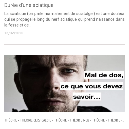
Durée d’une sciatique
La sciatique (on parle normalement de sciatalgie) est une douleur
qui se propage le long du nerf sciatique qui prend naissance dans
la fesse et de...
16/02/2020
THÉORIE
•
THÉORIE CERVICALGIE
•
THÉORIE
•
THÉORIE NCB
•
THÉORIE
•
THÉORIE
•
LOMBALGIE
•
SCIATIQUE
•
CRURALGIE
•
CERVICALGIE
•
NÉVRALGIE CERVICO