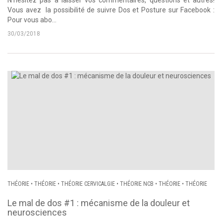
N'hésitez pas à laisser vos commentaires, questions et autres!
Vous avez la possibilité de suivre Dos et Posture sur Facebook :
Pour vous abo...
30/03/2018
THÉORIE
•
THÉORIE
•
THÉORIE CERVICALGIE
•
THÉORIE NCB
•
THÉORIE
•
THÉORIE
Le mal de dos #1 : mécanisme de la douleur et
neurosciences