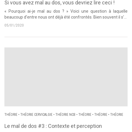
BRACHIALE
•
DORSALGIE
Si vous avez mal au dos, vous devriez lire ceci !
« Pourquoi ai-je mal au dos ? » Voici une question à laquelle
beaucoup d’entre nous ont déjà été confrontés. Bien souvent il s’...
05/01/2020
THÉORIE
•
THÉORIE CERVICALGIE
•
THÉORIE NCB
•
THÉORIE
•
THÉORIE
•
THÉORIE
Le mal de dos #3 : Contexte et perception