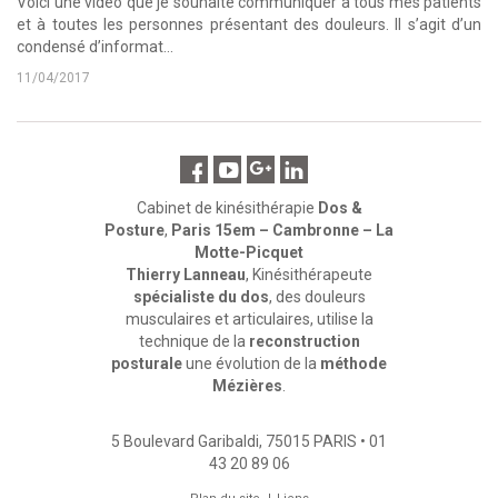
Voici une vidéo que je souhaite communiquer à tous mes patients
et à toutes les personnes présentant des douleurs. Il s’agit d’un
condensé d’informat...
11/04/2017
Cabinet de kinésithérapie
Dos &
Posture
,
Paris 15em – Cambronne – La
Motte-Picquet
Thierry Lanneau
, Kinésithérapeute
spécialiste du dos
, des douleurs
musculaires et articulaires, utilise la
technique de la
reconstruction
posturale
une évolution de la
méthode
Mézières
.
5 Boulevard Garibaldi
,
75015
PARIS
•
01
43 20 89 06