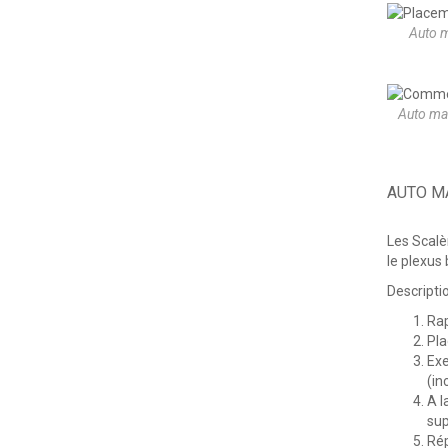
Auto m
Auto ma
AUTO M
Les Scalè
le plexus
Descripti
Rap
Pla
Exe
(in
A l
sup
Rép