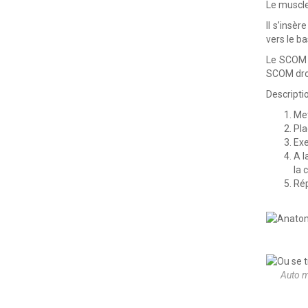
Le muscle
Il s’insè
vers le ba
Le SCOM g
SCOM droi
Descripti
Met
Pla
Exe
A l
la 
Rép
Auto m