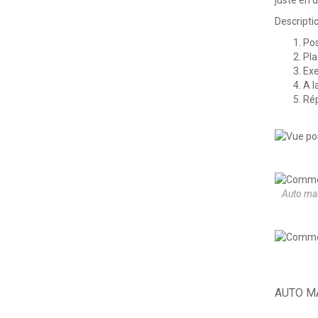
juste en 
Descriptio
Pos
Pla
Exe
A l
Rép
Auto mas
AUTO M