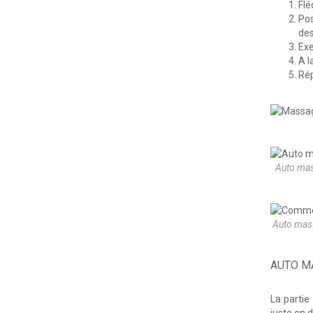
Flé
Pos
de
Exe
A l
Rép
Auto mass
Auto mass
AUTO M
La partie