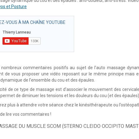
age dynamique du cou et des épaules : anti-douleur, anti-stress. Vidé
os et Posture
Z-VOUS À MA CHAÎNE YOUTUBE
 nombreux commentaires positifs au sujet de l’auto massage dynamiqu
nt de vous proposer une vidéo reposant sur le même principe mais en
dynamique de l’ensemble du cou et des épaules.
icité de ce type de massage est d’associer le mouvement des cervicales 
ermet de diminuer les tensions et les douleurs du cou (et des épaules) d
rez plus à attendre votre séance chez le kinésithérapeute ou l’ostéopa
r de lire vos commentaires !
ASSAGE DU MUSCLE SCOM (STERNO CLEIDO OCCIPITO MAST