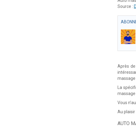
Auto mass
Source :
D
ABONNE
Après de
intéressa
massage 
La spécif
massage p
Vous n’au
Au plaisi
AUTO M