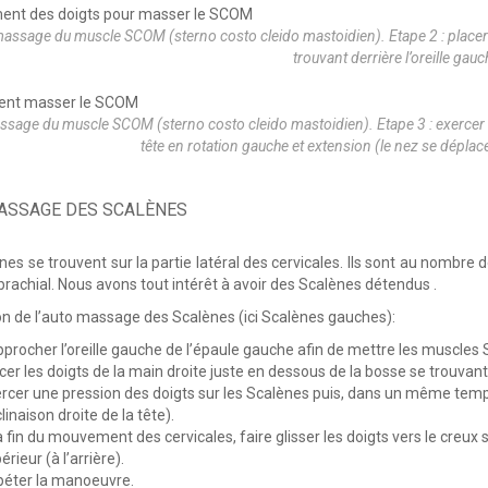
assage du muscle SCOM (sterno costo cleido mastoidien). Etape 2 : placer 
trouvant derrière l’oreille gauc
ssage du muscle SCOM (sterno costo cleido mastoidien). Etape 3 : exercer
tête en rotation gauche et extension (le nez se déplace
ASSAGE DES SCALÈNES
nes se trouvent sur la partie latéral des cervicales. Ils sont au nombre 
 brachial. Nous avons tout intérêt à avoir des Scalènes détendus .
on de l’auto massage des Scalènes (ici Scalènes gauches):
procher l’oreille gauche de l’épaule gauche afin de mettre les muscles 
cer les doigts de la main droite juste en dessous de la bosse se trouvant
rcer une pression des doigts sur les Scalènes puis, dans un même temps, 
clinaison droite de la tête).
a fin du mouvement des cervicales, faire glisser les doigts vers le creux s
érieur (à l’arrière).
éter la manoeuvre.