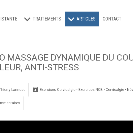
ISTANTE
TRAITEMENTS
ARTICLES
CONTACT
O MASSAGE DYNAMIQUE DU COU E
LEUR, ANTI-STRESS
archive
Thierry Lanneau
Exercices Cervicalgie
•
Exercices NCB
•
Cervicalgie
•
Név
ommentaires