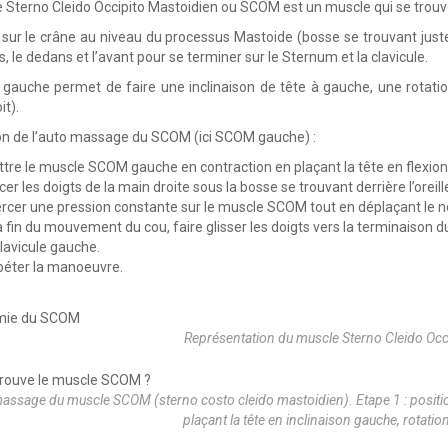
 Sterno Cleido Occipito Mastoidien ou SCOM est un muscle qui se trouve s
re sur le crâne au niveau du processus Mastoide (bosse se trouvant juste 
s, le dedans et l’avant pour se terminer sur le Sternum et la clavicule.
auche permet de faire une inclinaison de tête à gauche, une rotation
t).
on de l’auto massage du SCOM (ici SCOM gauche) :
tre le muscle SCOM gauche en contraction en plaçant la tête en flexion, 
cer les doigts de la main droite sous la bosse se trouvant derrière l’ore
rcer une pression constante sur le muscle SCOM tout en déplaçant le ne
a fin du mouvement du cou, faire glisser les doigts vers la terminaison 
clavicule gauche.
éter la manoeuvre.
Représentation du muscle Sterno Cleido Occ
assage du muscle SCOM (sterno costo cleido mastoidien). Etape 1 : positio
plaçant la tête en inclinaison gauche, rotation