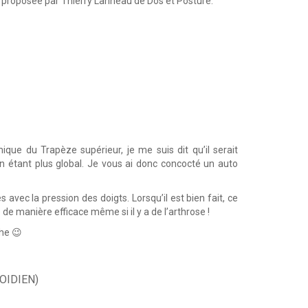
o proposée par Thierry Lanneau de Dos et Posture.
e du Trapèze supérieur, je me suis dit qu’il serait
 étant plus global. Je vous ai donc concocté un auto
avec la pression des doigts. Lorsqu’il est bien fait, ce
e manière efficace même si il y a de l’arthrose !
the 😉
OIDIEN)