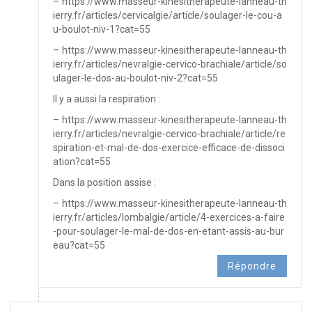
–
https://www.masseur-kinesitherapeute-lanneau-th
ierry.fr/articles/cervicalgie/article/soulager-le-cou-a
u-boulot-niv-1?cat=55
–
https://www.masseur-kinesitherapeute-lanneau-th
ierry.fr/articles/nevralgie-cervico-brachiale/article/so
ulager-le-dos-au-boulot-niv-2?cat=55
Il y a aussi la respiration :
–
https://www.masseur-kinesitherapeute-lanneau-th
ierry.fr/articles/nevralgie-cervico-brachiale/article/re
spiration-et-mal-de-dos-exercice-efficace-de-dissoci
ation?cat=55
Dans la position assise :
–
https://www.masseur-kinesitherapeute-lanneau-th
ierry.fr/articles/lombalgie/article/4-exercices-a-faire
-pour-soulager-le-mal-de-dos-en-etant-assis-au-bur
eau?cat=55
Répondre