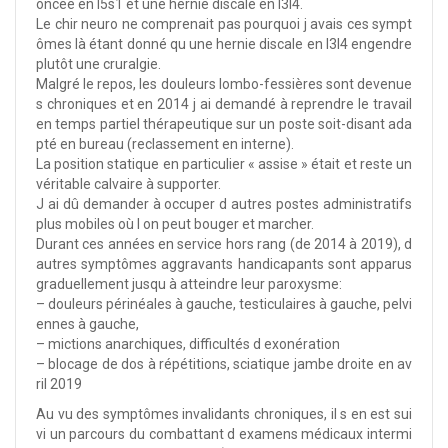
oncée en l5s1 et une hernie discale en l3l4.
Le chir neuro ne comprenait pas pourquoi j avais ces sympt
ômes là étant donné qu une hernie discale en l3l4 engendre
plutôt une cruralgie.
Malgré le repos, les douleurs lombo-fessières sont devenue
s chroniques et en 2014 j ai demandé à reprendre le travail
en temps partiel thérapeutique sur un poste soit-disant ada
pté en bureau (reclassement en interne).
La position statique en particulier « assise » était et reste un
véritable calvaire à supporter.
J ai dû demander à occuper d autres postes administratifs
plus mobiles où l on peut bouger et marcher.
Durant ces années en service hors rang (de 2014 à 2019), d
autres symptômes aggravants handicapants sont apparus
graduellement jusqu à atteindre leur paroxysme:
– douleurs périnéales à gauche, testiculaires à gauche, pelvi
ennes à gauche,
– mictions anarchiques, difficultés d exonération
– blocage de dos à répétitions, sciatique jambe droite en av
ril 2019
Au vu des symptômes invalidants chroniques, il s en est sui
vi un parcours du combattant d examens médicaux intermi