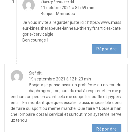
Thierry Lanneau
dit :
11 octobre 2021 à 8 h 59 min
Bonjour Mamadou
Je vous invite à regarder juste ici :
https://www.mass
eur-kinesitherapeute-lanneau-thierry.fr/articles/cate
gorie/cervicalgie
Bon courage !
Répondre
Stef
dit :
19 septembre 2021 à 12 h 23 min
Bonjour je pense avoir un problème au niveau du
diaphragme, toujours du mal à respirer et en me p
enchant un peu en avant cela me coupe le souffle et jhyperv
entil… En montant quelques escalier aussi, impossible donc
de faire du sport ou même marché. Que faire ? Douleur han
che lombaire dorsal cervical et surtout mon système nerve
ux tendu
Répondre