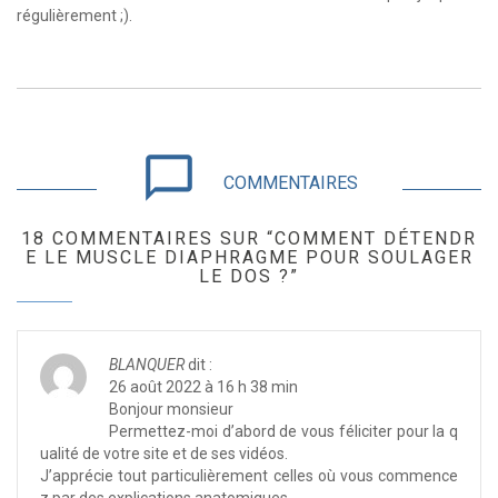
régulièrement ;).
chat_bubble_outline
COMMENTAIRES
18 COMMENTAIRES SUR “COMMENT DÉTENDR
E LE MUSCLE DIAPHRAGME POUR SOULAGER
LE DOS ?”
BLANQUER
dit :
26 août 2022 à 16 h 38 min
Bonjour monsieur
Permettez-moi d’abord de vous féliciter pour la q
ualité de votre site et de ses vidéos.
J’apprécie tout particulièrement celles où vous commence
z par des explications anatomiques.