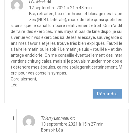
Léa Misik
dit :
12 septembre 2021 à 21 h 43 min
Bsr, retraitée, bcp d’arthrose et blocage des trapè
zes (NCB bilatérale), maux de tête quasi quotidien
s, ainsi que le canal lombaire relativement étroit. On m’a dit
de faire des exercices, mais n’ayant pas de kiné dispo, je sui
s venue voir vos exercices ici. Je les ai essayé, sauvegardé d
ans mes favoris et je les trouve très bien expliqués. Faut-il le
s faire le matin ou le soir ? Le matin je suis « rouillée » et dav
antage endolorie. On me conseille éventuellement des inter
ventions chirurgicales, mais si je pouvais muscler mon dos e
t détendre mes épaules, ça me soulagerait certainement. M
erci pour vos conseils sympas.
Cordialement,
Léa
Répondre
Thierry Lanneau
dit :
13 septembre 2021 à 15 h 27 min
Bonsoir Léa