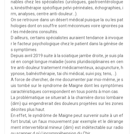
nables chez les spécialistes (urologues, gastroentérologue
s, kinésithérapie spécifique pelvi-périnéales, échographies, i
rm, analyses, centre anti-douleur…).
On se retrouve dans un désert médical puisque la ou les pat
hologies dont on souffre sont méconnues voire ignorées pa
r les médecins consultés.
D ailleurs, certains spécialistes auraient tendance à invoque
r le facteur psychologique chez le patient dans la génèse de
s symptômes.
Depuis avril 2019 suite à la sciatique jambe droite, je suis pla
cé en congé longue maladie (soins pluridisciplinaires en cen
tre anti-douleur:traitement médicamenteux, acupuncture, h
ypnose, balnéothérapie, tai chi médical, suivi psy, tens, ..).
A force de chercher, de me documenter par moi-même, je s
uis tombé sur le syndrome de Maigne dont les symptômes
caractéristiques correspondent en tous points à mon cas.
La problématique se situerait à la charnière dorso lombaire
(dim) qui engendrerait des douleurs projetées sur les zones
décrites plus haut.
En effet, le syndrôme de Maigne peut survenir suite à un ef
fort brutal, un faux mouvement par exemple et le dérange
ment intervertébral mineur (dim) est indétectable sur radio
ou scanner d où l incompréhension du Chir.