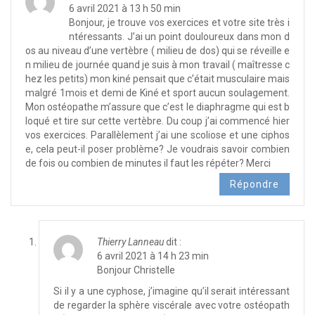
6 avril 2021 à 13 h 50 min
Bonjour, je trouve vos exercices et votre site très i
ntéressants. J’ai un point douloureux dans mon d
os au niveau d’une vertèbre ( milieu de dos) qui se réveille e
n milieu de journée quand je suis à mon travail ( maîtresse c
hez les petits) mon kiné pensait que c’était musculaire mais
malgré 1mois et demi de Kiné et sport aucun soulagement.
Mon ostéopathe m’assure que c’est le diaphragme qui est b
loqué et tire sur cette vertèbre. Du coup j’ai commencé hier
vos exercices. Parallèlement j’ai une scoliose et une ciphos
e, cela peut-il poser problème? Je voudrais savoir combien
de fois ou combien de minutes il faut les répéter? Merci
Répondre
Thierry Lanneau
dit :
6 avril 2021 à 14 h 23 min
Bonjour Christelle
Si il y a une cyphose, j’imagine qu’il serait intéressant
de regarder la sphère viscérale avec votre ostéopath