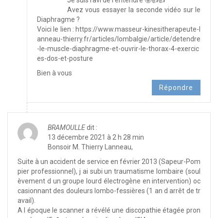
Avez vous essayer la seconde vidéo sur le
Diaphragme ?
Voici le lien :
https://www.masseur-kinesitherapeute-l
anneau-thierry.fr/articles/lombalgie/article/detendre
-le-muscle-diaphragme-et-ouvrir-le-thorax-4-exercic
es-dos-et-posture
Bien à vous
Répondre
BRAMOULLE
dit :
13 décembre 2021 à 2 h 28 min
Bonsoir M. Thierry Lanneau,
Suite à un accident de service en février 2013 (Sapeur-Pom
pier professionnel), j ai subi un traumatisme lombaire (soul
èvement d un groupe lourd électrogène en intervention) oc
casionnant des douleurs lombo-fessières (1 an d arrêt de tr
avail).
A l époque le scanner a révélé une discopathie étagée pron