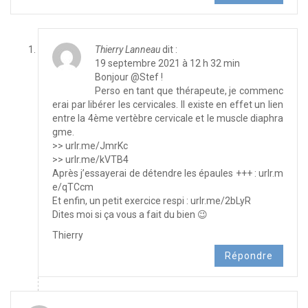
Thierry Lanneau
dit :
19 septembre 2021 à 12 h 32 min
Bonjour @Stef !
Perso en tant que thérapeute, je commenc
erai par libérer les cervicales. Il existe en effet un lien
entre la 4ème vertèbre cervicale et le muscle diaphra
gme.
>> urlr.me/JmrKc
>> urlr.me/kVTB4
Après j’essayerai de détendre les épaules +++ : urlr.m
e/qTCcm
Et enfin, un petit exercice respi : urlr.me/2bLyR
Dites moi si ça vous a fait du bien 😉
Thierry
Répondre