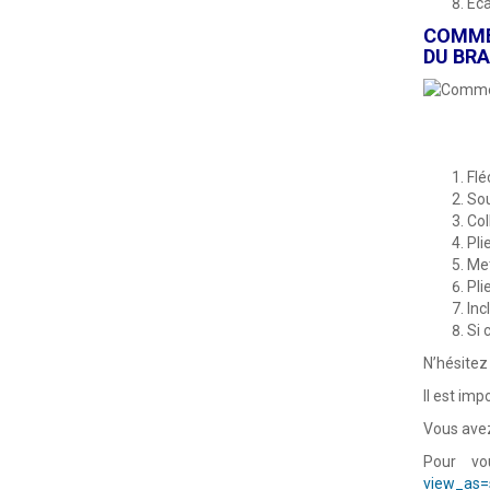
Eca
COMME
DU BR
Flé
Sou
Col
Pli
Met
Pli
Inc
Si 
N’hésitez
Il est im
Vous avez
Pour vo
view_as=