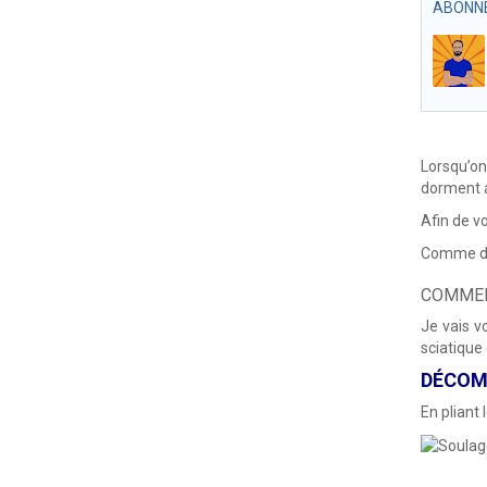
ABONNE
Lorsqu’on
dorment a
Afin de v
Comme d’h
COMMEN
Je vais v
sciatique
DÉCOMP
En pliant 