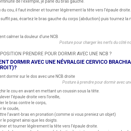
ontinuité de l’exemple, je parle du bras gauche.
du cou, il faut incliner et tourner légèrement la tête vers l’épaule droite.
 suffit pas, écartez le bras gauche du corps (abduction) puis tournez la 
Posture pour charger les nerfs du côté 
 POSITION PRENDRE POUR DORMIR AVEC UNE NCB ?
T DORMIR AVEC UNE NÉVRALGIE CERVICO BRACHIALE
ROIT)?
Posture à prendre pour dormir avec un
chir le cou en avant en mettant un coussin sous la tête.
lever l’épaule droite vers l’oreille,
ler le bras contre le corps,
er le coude,
tre l’avant-bras en pronation (comme si vous preniez un objet)
er le poignet ainsi que les doigts.
liner et tourner légèrement la tête vers l’épaule droite.