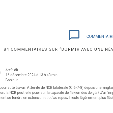
chat_bubble_outline
COMMENTAIR
84 COMMENTAIRES SUR “DORMIR AVEC UNE NÉV
Aude
dit :
16 décembre 2024 à 13 h 43 min
Bonjour,
pour vote travail. Atteinte de NCB bilatérale (C-6-7-8) depuis une vin
on, la NCB peut-elle jouer sur la capacité de flexion des doigts? J’ai l’
ent se tendre en extension et qu’au repos, il reste légèrement plus fléc