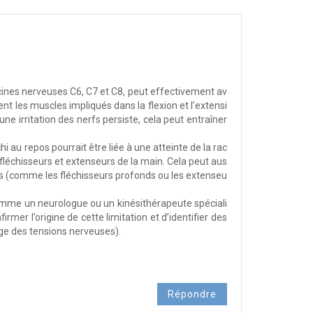
racines nerveuses C6, C7 et C8, peut effectivement av
nt les muscles impliqués dans la flexion et l’extensi
ne irritation des nerfs persiste, cela peut entraîner
i au repos pourrait être liée à une atteinte de la rac
fléchisseurs et extenseurs de la main. Cela peut aus
es (comme les fléchisseurs profonds ou les extenseu
mme un neurologue ou un kinésithérapeute spéciali
mer l’origine de cette limitation et d’identifier des
rge des tensions nerveuses).
Répondre