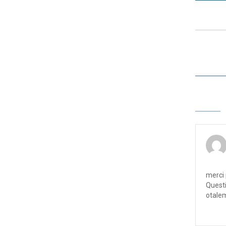
merci 
Questi
otalem