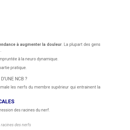
tendance à augmenter la douleur
. La plupart des gens
…
e empruntée à la neuro dynamique.
artie pratique.
D’UNE NCB ?
imale les nerfs du membre supérieur qui entrainent la
ICALES
pression des racines du nerf.
 racines des nerfs