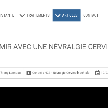
ISTANTE
TRAITEMENTS
ARTICLES
CONTACT
MIR AVEC UNE NÉVRALGIE CERV
archive
insert_invitation
Thierry Lanneau
Conseils NCB
•
Névralgie Cervico brachiale
10/0