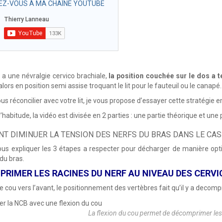
Z-VOUS À MA CHAÎNE YOUTUBE
 a une névralgie cervico brachiale,
la position couchée sur le dos a 
lors en position semi assise troquant le lit pour le fauteuil ou le canapé
ous réconcilier avec votre lit, je vous propose d’essayer cette stratégi
abitude, la vidéo est divisée en 2 parties : une partie théorique et une p
T DIMINUER LA TENSION DES NERFS DU BRAS DANS LE CAS 
ous expliquer les 3 étapes a respecter pour décharger de manière opt
 du bras.
RIMER LES RACINES DU NERF AU NIVEAU DES CERV
le cou vers l’avant, le positionnement des vertèbres fait qu’il y a decom
La flexion du cou permet de décomprimer les