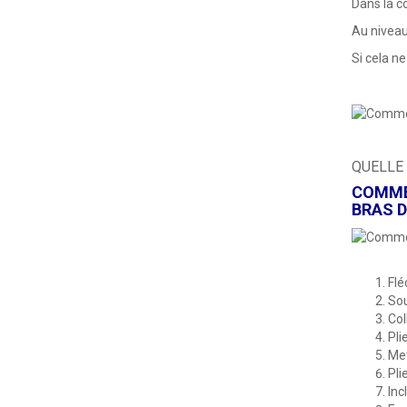
Dans la c
Au niveau 
Si cela ne
QUELLE
COMMEN
BRAS D
Flé
Sou
Col
Pli
Met
Pli
Inc