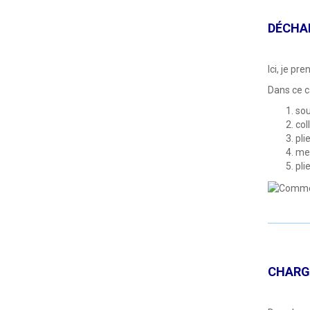
DÉCHAR
Ici, je pr
Dans ce ca
sou
col
pli
met
pli
CHARGE