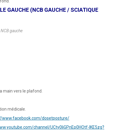
afond.
LE GAUCHE (NCB GAUCHE / SCIATIQUE
e NCB gauche
la main vers le plafond.
tion médicale.
://www.facebook.com/dosetposture/
www.youtube.com/channel/UCty0liGPnEp0HOtf-lKE5zg?