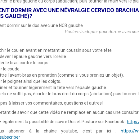
rter le bras gauche du corps (abduction) puis tourner la main vers le pl
NT DORMIR AVEC UNE NÉVRALGIE CERVICO BRACHIA
AS GAUCHE)?
Posture à adopter pour dormir avec un
chir le cou en avant en mettant un coussin sous votre tête.
lever l’épaule gauche vers l’oreille.
ler le bras contre le corps.
er le coude.
tre l’avant-bras en pronation (comme si vous preniez un objet).
er le poignet ainsi que les doigts.
liner et tourner légèrement la tête vers l’épaule gauche.
cela ne suffit pas, écarter le bras droit du corps (abduction) puis tourner 
 pas à laisser vos commentaires, questions et autres!
portant de savoir que cette vidéo ne remplace en aucun cas une consulta
 également la possibilité de suivre Dos et Posture sur Facebook :
https
us abonner à la chaîne youtube, c’est par ici :
https://
subscriber