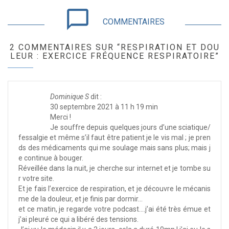
chat_bubble_outline
COMMENTAIRES
2 COMMENTAIRES SUR “RESPIRATION ET DOU
LEUR : EXERCICE FRÉQUENCE RESPIRATOIRE”
Dominique S
dit :
30 septembre 2021 à 11 h 19 min
Merci !
Je souffre depuis quelques jours d’une sciatique/
fessalgie et même s’il faut être patient je le vis mal ; je pren
ds des médicaments qui me soulage mais sans plus; mais j
e continue à bouger.
Réveillée dans la nuit, je cherche sur internet et je tombe su
r votre site.
Et je fais l’exercice de respiration, et je découvre le mécanis
me de la douleur, et je finis par dormir…
et ce matin, je regarde votre podcast….j’ai été très émue et
j’ai pleuré ce qui a libéré des tensions.