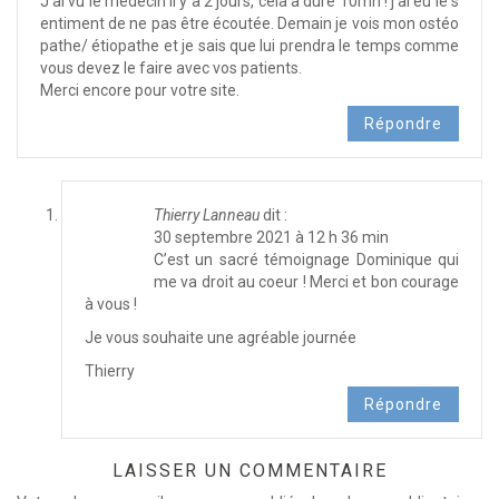
J’ai vu le médecin il y a 2 jours, cela a duré 10mn ! j’ai eu le s
entiment de ne pas être écoutée. Demain je vois mon ostéo
pathe/ étiopathe et je sais que lui prendra le temps comme
vous devez le faire avec vos patients.
Merci encore pour votre site.
Répondre
Thierry Lanneau
dit :
30 septembre 2021 à 12 h 36 min
C’est un sacré témoignage Dominique qui
me va droit au coeur ! Merci et bon courage
à vous !
Je vous souhaite une agréable journée
Thierry
Répondre
LAISSER UN COMMENTAIRE