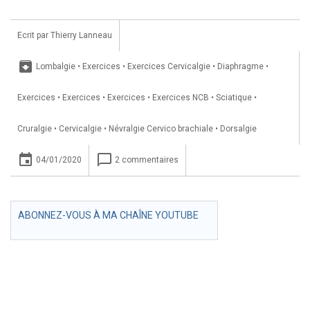
Ecrit par
Thierry Lanneau
archive
Lombalgie
•
Exercices
•
Exercices Cervicalgie
•
Diaphragme
•
Exercices
•
Exercices
•
Exercices
•
Exercices NCB
•
Sciatique
•
Cruralgie
•
Cervicalgie
•
Névralgie Cervico brachiale
•
Dorsalgie
insert_invitation
chat_bubble_outline
04/01/2020
2 commentaires
ABONNEZ-VOUS À MA CHAÎNE YOUTUBE