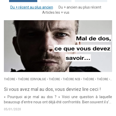
Du + récent au plus ancien
Du + ancien au plus récent
Articles les + vus
THÉORIE
•
THÉORIE CERVICALGIE
•
THÉORIE
•
THÉORIE NCB
•
THÉORIE
•
THÉORIE
•
LOMBALGIE
•
SCIATIQUE
•
CRURALGIE
•
CERVICALGIE
•
NÉVRALGIE CERVICO
BRACHIALE
•
DORSALGIE
Si vous avez mal au dos, vous devriez lire ceci !
« Pourquoi ai-je mal au dos ? » Voici une question à laquelle
beaucoup d’entre nous ont déjà été confrontés. Bien souvent il s’...
05/01/2020