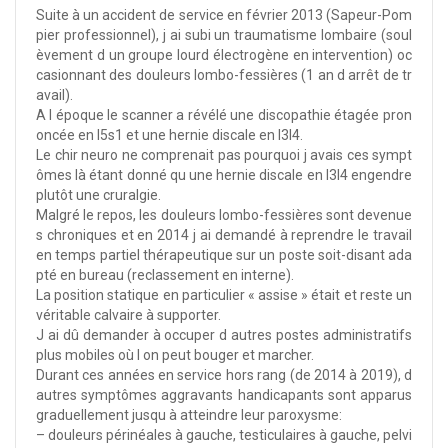
Suite à un accident de service en février 2013 (Sapeur-Pom
pier professionnel), j ai subi un traumatisme lombaire (soul
èvement d un groupe lourd électrogène en intervention) oc
casionnant des douleurs lombo-fessières (1 an d arrêt de tr
avail).
A l époque le scanner a révélé une discopathie étagée pron
oncée en l5s1 et une hernie discale en l3l4.
Le chir neuro ne comprenait pas pourquoi j avais ces sympt
ômes là étant donné qu une hernie discale en l3l4 engendre
plutôt une cruralgie.
Malgré le repos, les douleurs lombo-fessières sont devenue
s chroniques et en 2014 j ai demandé à reprendre le travail
en temps partiel thérapeutique sur un poste soit-disant ada
pté en bureau (reclassement en interne).
La position statique en particulier « assise » était et reste un
véritable calvaire à supporter.
J ai dû demander à occuper d autres postes administratifs
plus mobiles où l on peut bouger et marcher.
Durant ces années en service hors rang (de 2014 à 2019), d
autres symptômes aggravants handicapants sont apparus
graduellement jusqu à atteindre leur paroxysme:
– douleurs périnéales à gauche, testiculaires à gauche, pelvi