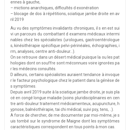
ennes à gauche,
– mictions anarchiques, difficultés d exonération
– blocage de dos à répétitions, sciatique jambe droite en av
ril 2019
Au vu des symptômes invalidants chroniques, il s en est sui
vi un parcours du combattant d examens médicaux intermi
nables chez les spécialistes (urologues, gastroentérologue
s, kinésithérapie spécifique pelvi-périnéales, échographies, i
rm, analyses, centre anti-douleur…).
On se retrouve dans un désert médical puisque la ou les pat
hologies dont on souffre sont méconnues voire ignorées pa
r les médecins consultés.
D ailleurs, certains spécialistes auraient tendance à invoque
r le facteur psychologique chez le patient dans la génèse de
s symptômes.
Depuis avril 2019 suite à la sciatique jambe droite, je suis pla
cé en congé longue maladie (soins pluridisciplinaires en cen
tre anti-douleur:traitement médicamenteux, acupuncture, h
ypnose, balnéothérapie, tai chi médical, suivi psy, tens, ..).
A force de chercher, de me documenter par moi-même, je s
uis tombé sur le syndrome de Maigne dont les symptômes
caractéristiques correspondent en tous points à mon cas.