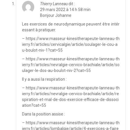
Thierry Lanneau
dit :
29 mars 2022 à 14 h 58 min
Bonjour Johanne
Les exercices de neurodynamique peuvent être intér
essant à pratiquer.
–
https://www.masseur-kinesitherapeute-lanneau-th
ierry.fr/articles/cervicalgie/article/soulager-le-cou-a
u-boulot-niv-1?cat=55
–
https://www.masseur-kinesitherapeute-lanneau-th
ierry.fr/articles/nevralgie-cervico-brachiale/article/so
ulager-le-dos-au-boulot-niv-2?cat=55
Il y a aussi la respiration :
–
https://www.masseur-kinesitherapeute-lanneau-th
ierry.fr/articles/nevralgie-cervico-brachiale/article/re
spiration-et-mal-de-dos-exercice-efficace-de-dissoci
ation?cat=55
Dans la position assise :
–
https://www.masseur-kinesitherapeute-lanneau-th
ierry.fr/articles/lombalgie/article/4-exercices-a-faire