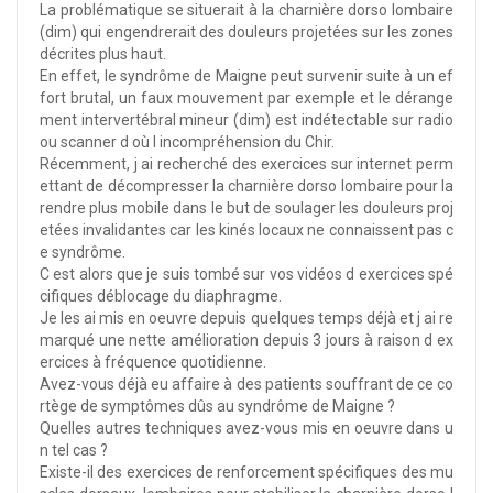
La problématique se situerait à la charnière dorso lombaire
(dim) qui engendrerait des douleurs projetées sur les zones
décrites plus haut.
En effet, le syndrôme de Maigne peut survenir suite à un ef
fort brutal, un faux mouvement par exemple et le dérange
ment intervertébral mineur (dim) est indétectable sur radio
ou scanner d où l incompréhension du Chir.
Récemment, j ai recherché des exercices sur internet perm
ettant de décompresser la charnière dorso lombaire pour la
rendre plus mobile dans le but de soulager les douleurs proj
etées invalidantes car les kinés locaux ne connaissent pas c
e syndrôme.
C est alors que je suis tombé sur vos vidéos d exercices spé
cifiques déblocage du diaphragme.
Je les ai mis en oeuvre depuis quelques temps déjà et j ai re
marqué une nette amélioration depuis 3 jours à raison d ex
ercices à fréquence quotidienne.
Avez-vous déjà eu affaire à des patients souffrant de ce co
rtège de symptômes dûs au syndrôme de Maigne ?
Quelles autres techniques avez-vous mis en oeuvre dans u
n tel cas ?
Existe-il des exercices de renforcement spécifiques des mu