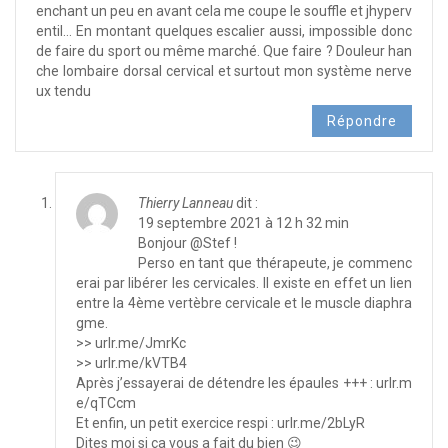
enchant un peu en avant cela me coupe le souffle et jhyperv
entil… En montant quelques escalier aussi, impossible donc
de faire du sport ou même marché. Que faire ? Douleur han
che lombaire dorsal cervical et surtout mon système nerve
ux tendu
Répondre
Thierry Lanneau
dit :
19 septembre 2021 à 12 h 32 min
Bonjour @Stef !
Perso en tant que thérapeute, je commenc
erai par libérer les cervicales. Il existe en effet un lien
entre la 4ème vertèbre cervicale et le muscle diaphra
gme.
>> urlr.me/JmrKc
>> urlr.me/kVTB4
Après j’essayerai de détendre les épaules +++ : urlr.m
e/qTCcm
Et enfin, un petit exercice respi : urlr.me/2bLyR
Dites moi si ça vous a fait du bien 😉