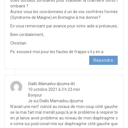
scles dorsaux ,lombaires pour stabiliser la charnière dorso l
ombaire ?
Auriez-vous les coordonnées d un de vos confrères formés
(Syndrome de Maigne) en Bretagne à me donner?
En vous remerciant par avance pour votre aide si précieuse,
Bien cordialement,
Christian
Ps: excusez-moi pour les fautes de frappe s il y en a
Répondre
Diallo Mamadou djouma
dit :
10 octobre 2021 à 3 h 23 min
Bonjour
Je sui Diallo Mamadou djouma
N’avait une nerf coincé au nivaux de mon coup côté gauche
se la mai fait mal menât jusqu’à je le problème à respirer bi
en je lance avoir problème au niveau de mon diaphragme s
e come sui poid conat mis sur diaphragme côté gauche que