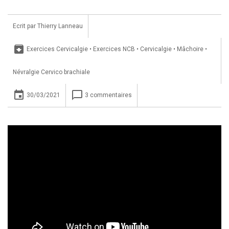
Ecrit par
Thierry Lanneau
archive
Exercices Cervicalgie
•
Exercices NCB
•
Cervicalgie
•
Mâchoire
•
Névralgie Cervico brachiale
insert_invitation
chat_bubble_outline
30/03/2021
3 commentaires