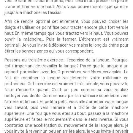
vers le haut en tractant la peau, Pour cela il faut presser un peu le
crâne et tirer vers le haut. Alors vous pouvez sentir que ça étire
jusqu’à la mâchoire les fascias.
Afin de rendre optimal cet étirement, vous pouvez croiser les
doigts et utiliser ce point fixe pour tracter encore plus fort vers le
haut. En même temps que vous tractez vers le haut, Vous pouvez
ouvrir la mâchoire… Puis la fermer. L’étirement est vraiment
optimal ! Je vous invite à déplacer vos mains le long du crâne pour
étirer les bonnes zones qui vous correspondent.
Passons au troisième exercice : l’exercice de la langue. Pourquoi
est il important de travailler la langue? Parce que la langue a un
rapport particulier avec les 2 premières vertèbres cervicales. Le
fait de mobiliser la langue va détendre votre mâchoire en
profondeur. Cet exercice est vraiment très simple, vous pouvez le
faire n’importe quand. C’est un peu comme si vous vouliez
nettoyer vos dents. Commencez par la mâchoire supérieure vers
l’arrière et le haut. Et petit à petit, vous allez amener votre langue
vers l’avant, puis vers l’arrière et à droite de cette mâchoire
supérieure. Une fois que vous êtes au bout, passez à la mâchoire
supérieure et faites le mouvement dans le sens inverse. Si vous
constatez une accélération du mouvement de la langue alors, je
vous invite à revenir un peu en arrière alors, je vous invite à revenir