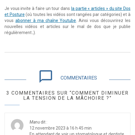
Je vous invite à faire un tour dans
la partie « articles » du site Dos
et Posture
(où toutes les vidéos sont rangées par catégories) et à
vous
abonner à ma chaîne Youtube
. Ainsi vous découvrirez les
nouvelles vidéos et articles sur le mal de dos que je publie
régulièrement ;).
chat_bubble_outline
COMMENTAIRES
3 COMMENTAIRES SUR “COMMENT DIMINUER
LA TENSION DE LA MÂCHOIRE ?”
Manu
dit :
12 novembre 2023 à 16 h 45 min
En attendant de voir un stomatologue et dentiste