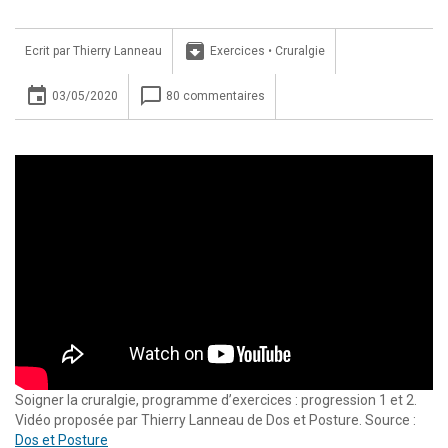
archive
Ecrit par
Thierry Lanneau
Exercices
•
Cruralgie
insert_invitation
chat_bubble_outline
03/05/2020
80 commentaires
Soigner la cruralgie, programme d’exercices : progression 1 et 2.
Vidéo proposée par Thierry Lanneau de Dos et Posture. Source :
Dos et Posture