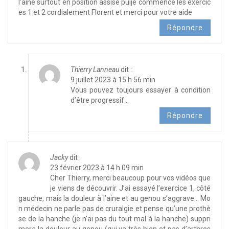
l’aine surtout en position assise puije commencé les exercic
es 1 et 2 cordialement Florent et merci pour votre aide
Répondre
Thierry Lanneau
dit :
9 juillet 2023 à 15 h 56 min
Vous pouvez toujours essayer à condition
d’être progressif…
Répondre
Jacky
dit :
23 février 2023 à 14 h 09 min
Cher Thierry, merci beaucoup pour vos vidéos que
je viens de découvrir. J’ai essayé l’exercice 1, côté
gauche, mais la douleur à l’aine et au genou s’aggrave… Mo
n médecin ne parle pas de cruralgie et pense qu’une prothè
se de la hanche (je n’ai pas du tout mal à la hanche) suppri
mera la douleur au genou (qui va très bien et pas d’arthros