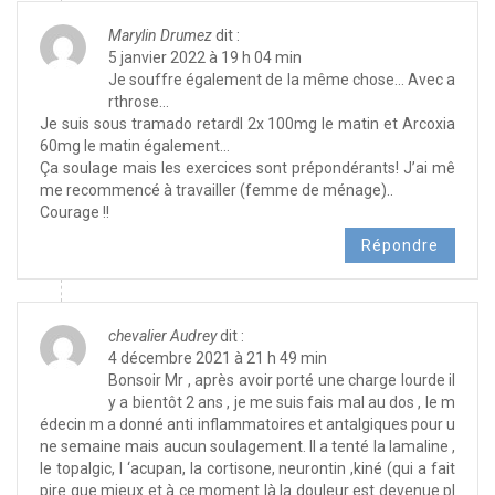
Marylin Drumez
dit :
5 janvier 2022 à 19 h 04 min
Je souffre également de la même chose… Avec a
rthrose…
Je suis sous tramado retardl 2x 100mg le matin et Arcoxia
60mg le matin également…
Ça soulage mais les exercices sont prépondérants! J’ai mê
me recommencé à travailler (femme de ménage)..
Courage !!
Répondre
chevalier Audrey
dit :
4 décembre 2021 à 21 h 49 min
Bonsoir Mr , après avoir porté une charge lourde il
y a bientôt 2 ans , je me suis fais mal au dos , le m
édecin m a donné anti inflammatoires et antalgiques pour u
ne semaine mais aucun soulagement. Il a tenté la lamaline ,
le topalgic, l ‘acupan, la cortisone, neurontin ,kiné (qui a fait
pire que mieux et à ce moment là la douleur est devenue pl