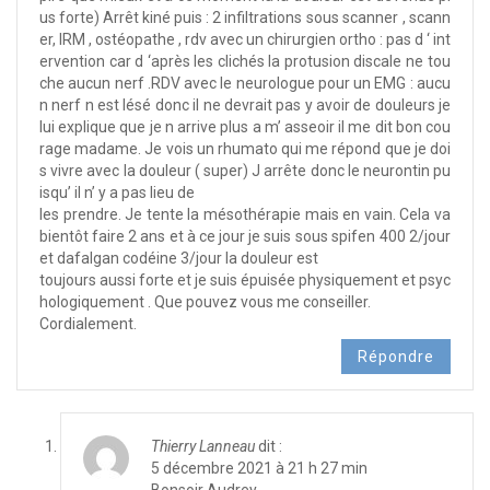
us forte) Arrêt kiné puis : 2 infiltrations sous scanner , scann
er, IRM , ostéopathe , rdv avec un chirurgien ortho : pas d ‘ int
ervention car d ‘après les clichés la protusion discale ne tou
che aucun nerf .RDV avec le neurologue pour un EMG : aucu
n nerf n est lésé donc il ne devrait pas y avoir de douleurs je
lui explique que je n arrive plus a m’ asseoir il me dit bon cou
rage madame. Je vois un rhumato qui me répond que je doi
s vivre avec la douleur ( super) J arrête donc le neurontin pu
isqu’ il n’ y a pas lieu de
les prendre. Je tente la mésothérapie mais en vain. Cela va
bientôt faire 2 ans et à ce jour je suis sous spifen 400 2/jour
et dafalgan codéine 3/jour la douleur est
toujours aussi forte et je suis épuisée physiquement et psyc
hologiquement . Que pouvez vous me conseiller.
Cordialement.
Répondre
Thierry Lanneau
dit :
5 décembre 2021 à 21 h 27 min
Bonsoir Audrey