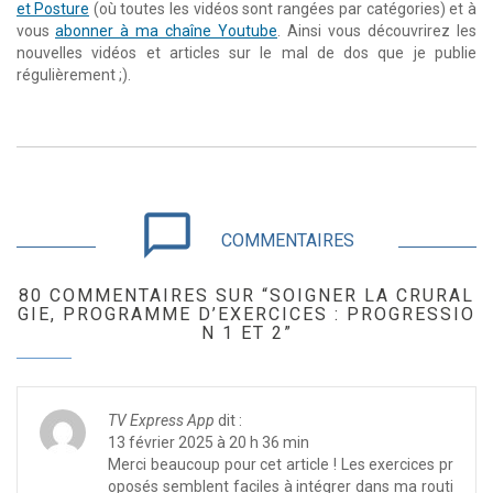
et Posture
(où toutes les vidéos sont rangées par catégories) et à
vous
abonner à ma chaîne Youtube
. Ainsi vous découvrirez les
nouvelles vidéos et articles sur le mal de dos que je publie
régulièrement ;).
chat_bubble_outline
COMMENTAIRES
80 COMMENTAIRES SUR “SOIGNER LA CRURAL
GIE, PROGRAMME D’EXERCICES : PROGRESSIO
N 1 ET 2”
TV Express App
dit :
13 février 2025 à 20 h 36 min
Merci beaucoup pour cet article ! Les exercices pr
oposés semblent faciles à intégrer dans ma routi