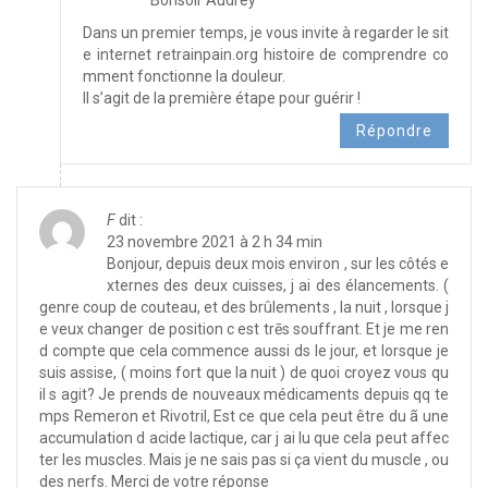
Dans un premier temps, je vous invite à regarder le sit
e internet retrainpain.org histoire de comprendre co
mment fonctionne la douleur.
Il s’agit de la première étape pour guérir !
Répondre
F
dit :
23 novembre 2021 à 2 h 34 min
Bonjour, depuis deux mois environ , sur les côtés e
xternes des deux cuisses, j ai des élancements. (
genre coup de couteau, et des brûlements , la nuit , lorsque j
e veux changer de position c est trēs souffrant. Et je me ren
d compte que cela commence aussi ds le jour, et lorsque je
suis assise, ( moins fort que la nuit ) de quoi croyez vous qu
il s agit? Je prends de nouveaux médicaments depuis qq te
mps Remeron et Rivotril, Est ce que cela peut être du ã une
accumulation d acide lactique, car j ai lu que cela peut affec
ter les muscles. Mais je ne sais pas si ça vient du muscle , ou
des nerfs. Merci de votre réponse